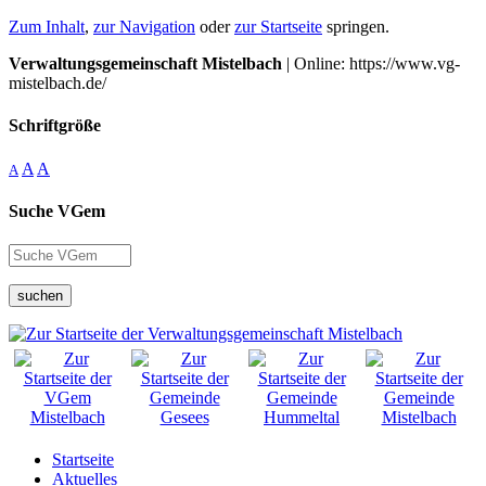
Zum Inhalt
,
zur Navigation
oder
zur Startseite
springen.
Verwaltungsgemeinschaft Mistelbach
| Online: https://www.vg-
mistelbach.de/
Schriftgröße
A
A
A
Suche VGem
suchen
Startseite
Aktuelles