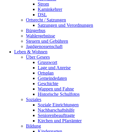
Strom
Kaminkehrer
DSL
Ortsrecht / Satzungen
Satzungen und Verordnungen
Bürgerbus
Wahlergebnisse
Steuern und Gebühren
Jagdgenossenschaft
Leben & Wohnen
Über Gesees
Grusswort
Lage und Anreise
Ortsplan
Gemeindedaten
Geschichte
Wappen und Fahne
Historische Schulfotos
Soziales
Soziale Einrichtungen
Nachbarschaftshilfe
Seniorenbeauftragte
Kirchen und Pfarrämter
Bildung
Kindergarten