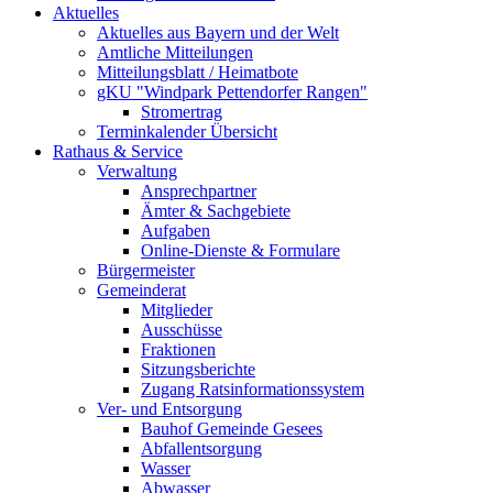
Aktuelles
Aktuelles aus Bayern und der Welt
Amtliche Mitteilungen
Mitteilungsblatt / Heimatbote
gKU "Windpark Pettendorfer Rangen"
Stromertrag
Terminkalender Übersicht
Rathaus & Service
Verwaltung
Ansprechpartner
Ämter & Sachgebiete
Aufgaben
Online-Dienste & Formulare
Bürgermeister
Gemeinderat
Mitglieder
Ausschüsse
Fraktionen
Sitzungsberichte
Zugang Ratsinformationssystem
Ver- und Entsorgung
Bauhof Gemeinde Gesees
Abfallentsorgung
Wasser
Abwasser