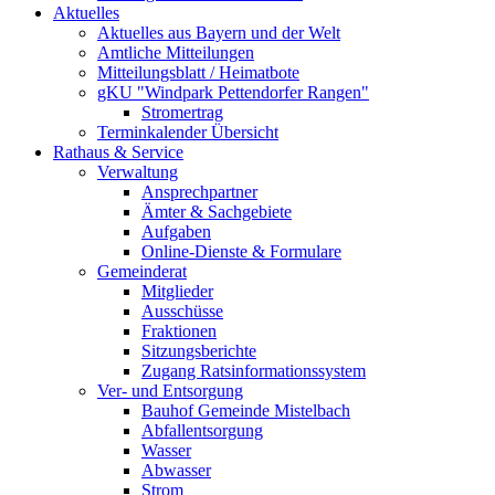
Aktuelles
Aktuelles aus Bayern und der Welt
Amtliche Mitteilungen
Mitteilungsblatt / Heimatbote
gKU "Windpark Pettendorfer Rangen"
Stromertrag
Terminkalender Übersicht
Rathaus & Service
Verwaltung
Ansprechpartner
Ämter & Sachgebiete
Aufgaben
Online-Dienste & Formulare
Gemeinderat
Mitglieder
Ausschüsse
Fraktionen
Sitzungsberichte
Zugang Ratsinformationssystem
Ver- und Entsorgung
Bauhof Gemeinde Mistelbach
Abfallentsorgung
Wasser
Abwasser
Strom