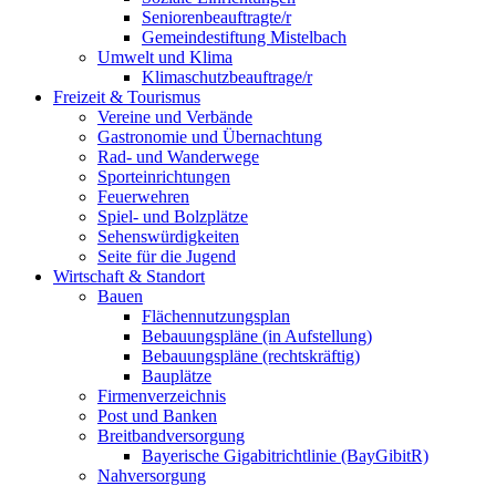
Seniorenbeauftragte/r
Gemeindestiftung Mistelbach
Umwelt und Klima
Klimaschutzbeauftrage/r
Freizeit & Tourismus
Vereine und Verbände
Gastronomie und Übernachtung
Rad- und Wanderwege
Sporteinrichtungen
Feuerwehren
Spiel- und Bolzplätze
Sehenswürdigkeiten
Seite für die Jugend
Wirtschaft & Standort
Bauen
Flächennutzungsplan
Bebauungspläne (in Aufstellung)
Bebauungspläne (rechtskräftig)
Bauplätze
Firmenverzeichnis
Post und Banken
Breitbandversorgung
Bayerische Gigabitrichtlinie (BayGibitR)
Nahversorgung