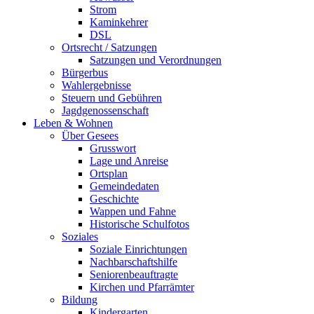
Strom
Kaminkehrer
DSL
Ortsrecht / Satzungen
Satzungen und Verordnungen
Bürgerbus
Wahlergebnisse
Steuern und Gebühren
Jagdgenossenschaft
Leben & Wohnen
Über Gesees
Grusswort
Lage und Anreise
Ortsplan
Gemeindedaten
Geschichte
Wappen und Fahne
Historische Schulfotos
Soziales
Soziale Einrichtungen
Nachbarschaftshilfe
Seniorenbeauftragte
Kirchen und Pfarrämter
Bildung
Kindergarten