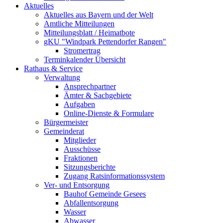
Aktuelles
Aktuelles aus Bayern und der Welt
Amtliche Mitteilungen
Mitteilungsblatt / Heimatbote
gKU "Windpark Pettendorfer Rangen"
Stromertrag
Terminkalender Übersicht
Rathaus & Service
Verwaltung
Ansprechpartner
Ämter & Sachgebiete
Aufgaben
Online-Dienste & Formulare
Bürgermeister
Gemeinderat
Mitglieder
Ausschüsse
Fraktionen
Sitzungsberichte
Zugang Ratsinformationssystem
Ver- und Entsorgung
Bauhof Gemeinde Gesees
Abfallentsorgung
Wasser
Abwasser