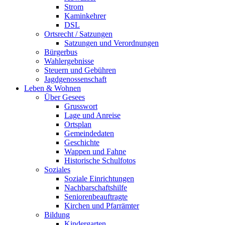
Strom
Kaminkehrer
DSL
Ortsrecht / Satzungen
Satzungen und Verordnungen
Bürgerbus
Wahlergebnisse
Steuern und Gebühren
Jagdgenossenschaft
Leben & Wohnen
Über Gesees
Grusswort
Lage und Anreise
Ortsplan
Gemeindedaten
Geschichte
Wappen und Fahne
Historische Schulfotos
Soziales
Soziale Einrichtungen
Nachbarschaftshilfe
Seniorenbeauftragte
Kirchen und Pfarrämter
Bildung
Kindergarten