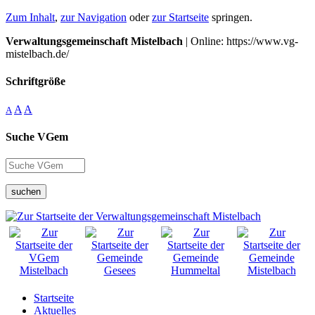
Zum Inhalt
,
zur Navigation
oder
zur Startseite
springen.
Verwaltungsgemeinschaft Mistelbach
| Online: https://www.vg-
mistelbach.de/
Schriftgröße
A
A
A
Suche VGem
suchen
Startseite
Aktuelles