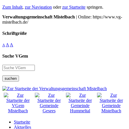
Zum Inhalt
,
zur Navigation
oder
zur Startseite
springen.
Verwaltungsgemeinschaft Mistelbach
| Online: https://www.vg-
mistelbach.de/
Schriftgröße
A
A
A
Suche VGem
suchen
Startseite
Aktuelles