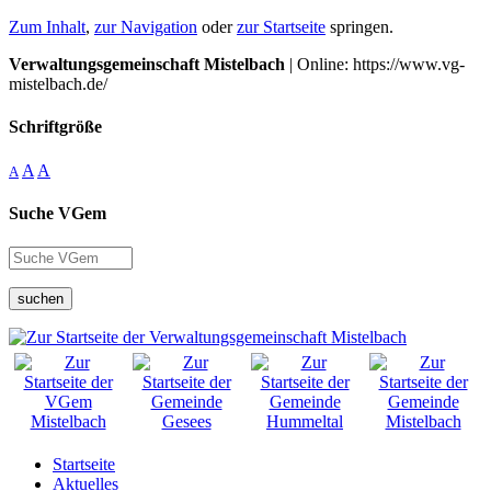
Zum Inhalt
,
zur Navigation
oder
zur Startseite
springen.
Verwaltungsgemeinschaft Mistelbach
| Online: https://www.vg-
mistelbach.de/
Schriftgröße
A
A
A
Suche VGem
suchen
Startseite
Aktuelles