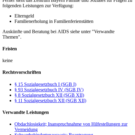
Ferner steht das Zentrum Bayern Familie und Soziales für Fragen zu
folgenden Leistungen zur Verfügung:
Elterngeld
Familienerholung in Familienferienstätten
Auskünfte und Beratung bei AIDS siehe unter "Verwandte
Themen".
Fristen
keine
Rechtsvorschriften
§ 15 Sozialgesetzbuch I (SGB I)
§ 93 Sozialgesetzbuch IV (SGB IV)
§ 8 Sozialgesetzbuch XII (SGB XII)
§ 11 Sozialgesetzbuch XII (SGB XII)
Verwandte Leistungen
Obdachlosigkeit; Inanspruchnahme von Hilfestellungen zur
Vermeidung
Schwerbehindertenausweis; Beantragung