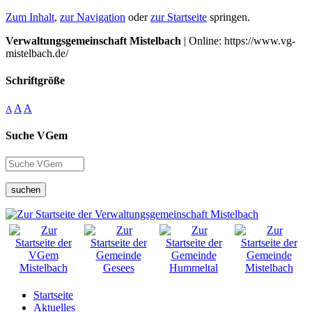
Zum Inhalt
,
zur Navigation
oder
zur Startseite
springen.
Verwaltungsgemeinschaft Mistelbach
| Online: https://www.vg-
mistelbach.de/
Schriftgröße
A
A
A
Suche VGem
suchen
Startseite
Aktuelles