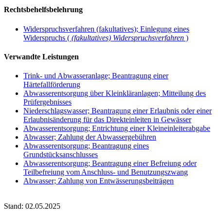
Rechtsbehelfsbelehrung
Widerspruchsverfahren (fakultatives); Einlegung eines
Widerspruchs (
(fakultatives) Widerspruchsverfahren
)
Verwandte Leistungen
Trink- und Abwasseranlage; Beantragung einer
Härtefallförderung
Abwasserentsorgung über Kleinkläranlagen; Mitteilung des
Prüfergebnisses
Niederschlagswasser; Beantragung einer Erlaubnis oder einer
Erlaubnisänderung für das Direkteinleiten in Gewässer
Abwasserentsorgung; Entrichtung einer Kleineinleiterabgabe
Abwasser; Zahlung der Abwassergebühren
Abwasserentsorgung; Beantragung eines
Grundstücksanschlusses
Abwasserentsorgung; Beantragung einer Befreiung oder
Teilbefreiung vom Anschluss- und Benutzungszwang
Abwasser; Zahlung von Entwässerungsbeiträgen
Stand: 02.05.2025