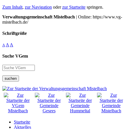
Zum Inhalt
,
zur Navigation
oder
zur Startseite
springen.
Verwaltungsgemeinschaft Mistelbach
| Online: https://www.vg-
mistelbach.de/
Schriftgröße
A
A
A
Suche VGem
suchen
Startseite
Aktuelles