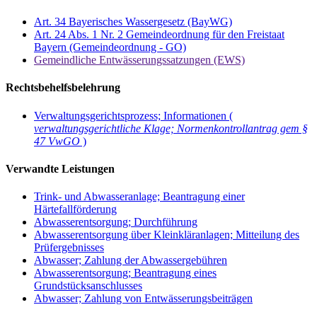
Art. 34 Bayerisches Wassergesetz (BayWG)
Art. 24 Abs. 1 Nr. 2 Gemeindeordnung für den Freistaat
Bayern (Gemeindeordnung - GO)
Gemeindliche Entwässerungssatzungen (EWS)
Rechtsbehelfsbelehrung
Verwaltungsgerichtsprozess; Informationen (
verwaltungsgerichtliche Klage; Normenkontrollantrag gem §
47 VwGO
)
Verwandte Leistungen
Trink- und Abwasseranlage; Beantragung einer
Härtefallförderung
Abwasserentsorgung; Durchführung
Abwasserentsorgung über Kleinkläranlagen; Mitteilung des
Prüfergebnisses
Abwasser; Zahlung der Abwassergebühren
Abwasserentsorgung; Beantragung eines
Grundstücksanschlusses
Abwasser; Zahlung von Entwässerungsbeiträgen