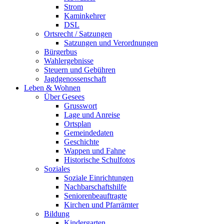
Strom
Kaminkehrer
DSL
Ortsrecht / Satzungen
Satzungen und Verordnungen
Bürgerbus
Wahlergebnisse
Steuern und Gebühren
Jagdgenossenschaft
Leben & Wohnen
Über Gesees
Grusswort
Lage und Anreise
Ortsplan
Gemeindedaten
Geschichte
Wappen und Fahne
Historische Schulfotos
Soziales
Soziale Einrichtungen
Nachbarschaftshilfe
Seniorenbeauftragte
Kirchen und Pfarrämter
Bildung
Kindergarten