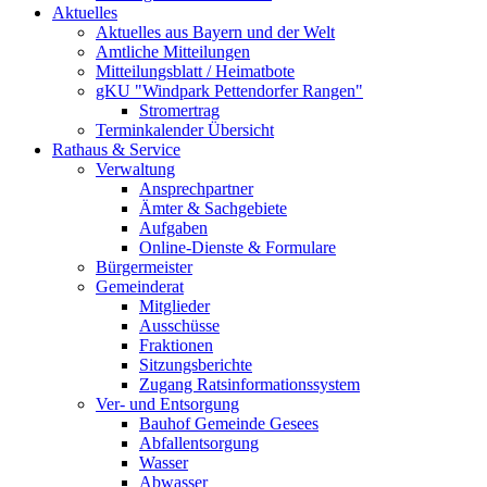
Aktuelles
Aktuelles aus Bayern und der Welt
Amtliche Mitteilungen
Mitteilungsblatt / Heimatbote
gKU "Windpark Pettendorfer Rangen"
Stromertrag
Terminkalender Übersicht
Rathaus & Service
Verwaltung
Ansprechpartner
Ämter & Sachgebiete
Aufgaben
Online-Dienste & Formulare
Bürgermeister
Gemeinderat
Mitglieder
Ausschüsse
Fraktionen
Sitzungsberichte
Zugang Ratsinformationssystem
Ver- und Entsorgung
Bauhof Gemeinde Gesees
Abfallentsorgung
Wasser
Abwasser