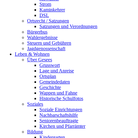
Strom
Kaminkehrer
DSL
Ortsrecht / Satzungen
Satzungen und Verordnungen
Bürgerbus
Wahlergebnisse
Steuern und Gebühren
Jagdgenossenschaft
Leben & Wohnen
Über Gesees
Grusswort
Lage und Anreise
Ortsplan
Gemeindedaten
Geschichte
Wappen und Fahne
Historische Schulfotos
Soziales
Soziale Einrichtungen
Nachbarschaftshilfe
Seniorenbeauftragte
Kirchen und Pfarrämter
Bildung
Kindergarten