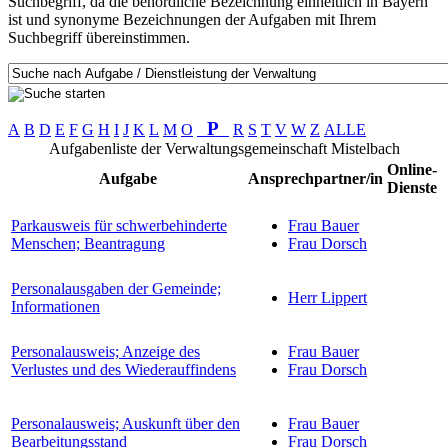
Suchbegriff, da die behördliche Bezeichnung einheitlich in Bayern
ist und synonyme Bezeichnungen der Aufgaben mit Ihrem
Suchbegriff übereinstimmen.
P
A
B
D
E
F
G
H
I
J
K
L
M
O
R
S
T
V
W
Z
ALLE
Aufgabenliste der Verwaltungsgemeinschaft Mistelbach
Online-
Aufgabe
Ansprechpartner/in
Dienste
Parkausweis für schwerbehinderte
Frau Bauer
Menschen; Beantragung
Frau Dorsch
Personalausgaben der Gemeinde;
Herr Lippert
Informationen
Personalausweis; Anzeige des
Frau Bauer
Verlustes und des Wiederauffindens
Frau Dorsch
Personalausweis; Auskunft über den
Frau Bauer
Bearbeitungsstand
Frau Dorsch