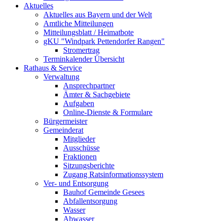
Aktuelles
Aktuelles aus Bayern und der Welt
Amtliche Mitteilungen
Mitteilungsblatt / Heimatbote
gKU "Windpark Pettendorfer Rangen"
Stromertrag
Terminkalender Übersicht
Rathaus & Service
Verwaltung
Ansprechpartner
Ämter & Sachgebiete
Aufgaben
Online-Dienste & Formulare
Bürgermeister
Gemeinderat
Mitglieder
Ausschüsse
Fraktionen
Sitzungsberichte
Zugang Ratsinformationssystem
Ver- und Entsorgung
Bauhof Gemeinde Gesees
Abfallentsorgung
Wasser
Abwasser