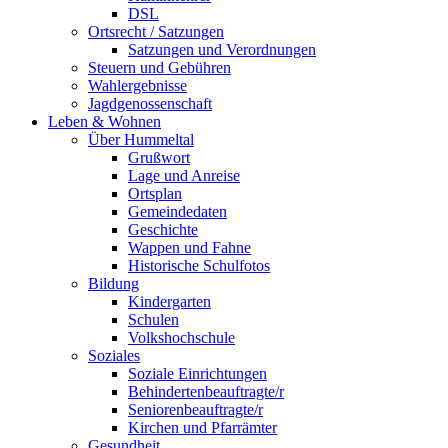
DSL
Ortsrecht / Satzungen
Satzungen und Verordnungen
Steuern und Gebühren
Wahlergebnisse
Jagdgenossenschaft
Leben & Wohnen
Über Hummeltal
Grußwort
Lage und Anreise
Ortsplan
Gemeindedaten
Geschichte
Wappen und Fahne
Historische Schulfotos
Bildung
Kindergarten
Schulen
Volkshochschule
Soziales
Soziale Einrichtungen
Behindertenbeauftragte/r
Seniorenbeauftragte/r
Kirchen und Pfarrämter
Gesundheit