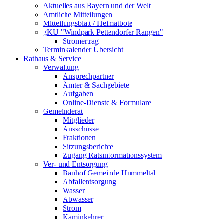
Aktuelles aus Bayern und der Welt
Amtliche Mitteilungen
Mitteilungsblatt / Heimatbote
gKU "Windpark Pettendorfer Rangen"
Stromertrag
Terminkalender Übersicht
Rathaus & Service
Verwaltung
Ansprechpartner
Ämter & Sachgebiete
Aufgaben
Online-Dienste & Formulare
Gemeinderat
Mitglieder
Ausschüsse
Fraktionen
Sitzungsberichte
Zugang Ratsinformationssystem
Ver- und Entsorgung
Bauhof Gemeinde Hummeltal
Abfallentsorgung
Wasser
Abwasser
Strom
Kaminkehrer