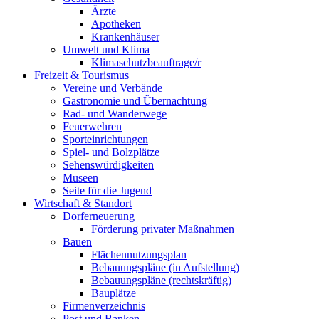
Ärzte
Apotheken
Krankenhäuser
Umwelt und Klima
Klimaschutzbeauftrage/r
Freizeit & Tourismus
Vereine und Verbände
Gastronomie und Übernachtung
Rad- und Wanderwege
Feuerwehren
Sporteinrichtungen
Spiel- und Bolzplätze
Sehenswürdigkeiten
Museen
Seite für die Jugend
Wirtschaft & Standort
Dorferneuerung
Förderung privater Maßnahmen
Bauen
Flächennutzungsplan
Bebauungspläne (in Aufstellung)
Bebauungspläne (rechtskräftig)
Bauplätze
Firmenverzeichnis
Post und Banken