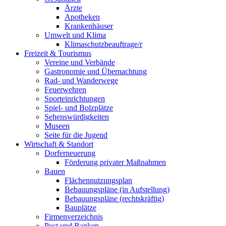
Ärzte
Apotheken
Krankenhäuser
Umwelt und Klima
Klimaschutzbeauftrage/r
Freizeit & Tourismus
Vereine und Verbände
Gastronomie und Übernachtung
Rad- und Wanderwege
Feuerwehren
Sporteinrichtungen
Spiel- und Bolzplätze
Sehenswürdigkeiten
Museen
Seite für die Jugend
Wirtschaft & Standort
Dorferneuerung
Förderung privater Maßnahmen
Bauen
Flächennutzungsplan
Bebauungspläne (in Aufstellung)
Bebauungspläne (rechtskräftig)
Bauplätze
Firmenverzeichnis
Post und Banken