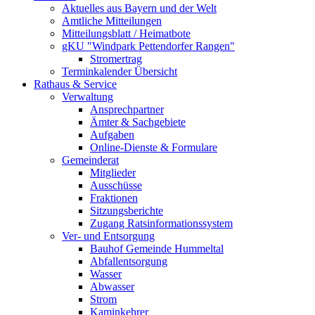
Aktuelles aus Bayern und der Welt
Amtliche Mitteilungen
Mitteilungsblatt / Heimatbote
gKU "Windpark Pettendorfer Rangen"
Stromertrag
Terminkalender Übersicht
Rathaus & Service
Verwaltung
Ansprechpartner
Ämter & Sachgebiete
Aufgaben
Online-Dienste & Formulare
Gemeinderat
Mitglieder
Ausschüsse
Fraktionen
Sitzungsberichte
Zugang Ratsinformationssystem
Ver- und Entsorgung
Bauhof Gemeinde Hummeltal
Abfallentsorgung
Wasser
Abwasser
Strom
Kaminkehrer