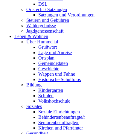
DSL
Ortsrecht / Satzungen
Satzungen und Verordnungen
Steuern und Gebühren
Wahlergebnisse
Jagdgenossenschaft
Leben & Wohnen
Über Hummeltal
Grußwort
Lage und Anreise
Ortsplan
Gemeindedaten
Geschichte
Wappen und Fahne
Historische Schulfotos
Bildung
Kindergarten
Schulen
Volkshochschule
Soziales
Soziale Einrichtungen
Behindertenbeauftragte/r
Seniorenbeauftragte/r
Kirchen und Pfarrämter
Gesundheit