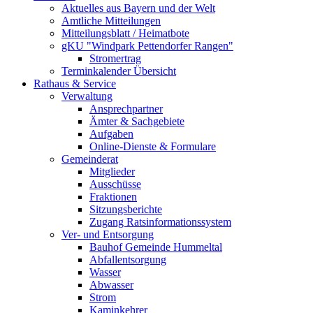
Aktuelles aus Bayern und der Welt
Amtliche Mitteilungen
Mitteilungsblatt / Heimatbote
gKU "Windpark Pettendorfer Rangen"
Stromertrag
Terminkalender Übersicht
Rathaus & Service
Verwaltung
Ansprechpartner
Ämter & Sachgebiete
Aufgaben
Online-Dienste & Formulare
Gemeinderat
Mitglieder
Ausschüsse
Fraktionen
Sitzungsberichte
Zugang Ratsinformationssystem
Ver- und Entsorgung
Bauhof Gemeinde Hummeltal
Abfallentsorgung
Wasser
Abwasser
Strom
Kaminkehrer