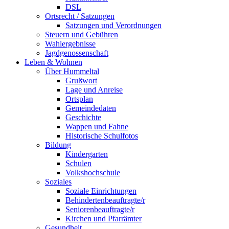
DSL
Ortsrecht / Satzungen
Satzungen und Verordnungen
Steuern und Gebühren
Wahlergebnisse
Jagdgenossenschaft
Leben & Wohnen
Über Hummeltal
Grußwort
Lage und Anreise
Ortsplan
Gemeindedaten
Geschichte
Wappen und Fahne
Historische Schulfotos
Bildung
Kindergarten
Schulen
Volkshochschule
Soziales
Soziale Einrichtungen
Behindertenbeauftragte/r
Seniorenbeauftragte/r
Kirchen und Pfarrämter
Gesundheit