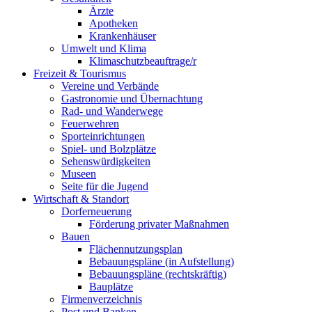
Ärzte
Apotheken
Krankenhäuser
Umwelt und Klima
Klimaschutzbeauftrage/r
Freizeit & Tourismus
Vereine und Verbände
Gastronomie und Übernachtung
Rad- und Wanderwege
Feuerwehren
Sporteinrichtungen
Spiel- und Bolzplätze
Sehenswürdigkeiten
Museen
Seite für die Jugend
Wirtschaft & Standort
Dorferneuerung
Förderung privater Maßnahmen
Bauen
Flächennutzungsplan
Bebauungspläne (in Aufstellung)
Bebauungspläne (rechtskräftig)
Bauplätze
Firmenverzeichnis
Post und Banken