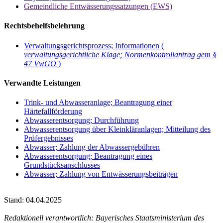
Gemeindliche Entwässerungssatzungen (EWS)
Rechtsbehelfsbelehrung
Verwaltungsgerichtsprozess; Informationen (
verwaltungsgerichtliche Klage; Normenkontrollantrag gem §
47 VwGO
)
Verwandte Leistungen
Trink- und Abwasseranlage; Beantragung einer
Härtefallförderung
Abwasserentsorgung; Durchführung
Abwasserentsorgung über Kleinkläranlagen; Mitteilung des
Prüfergebnisses
Abwasser; Zahlung der Abwassergebühren
Abwasserentsorgung; Beantragung eines
Grundstücksanschlusses
Abwasser; Zahlung von Entwässerungsbeiträgen
Stand: 04.04.2025
Redaktionell verantwortlich: Bayerisches Staatsministerium des