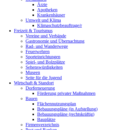
Ärzte
Apotheken
Krankenhäuser
Umwelt und Klima
Klimaschutzbeauftrage/r
Freizeit & Tourismus
Vereine und Verbände
Gastronomie und Übernachtung
Rad- und Wanderwege
Feuerwehren
Sporteinrichtungen
Spiel- und Bolzplätze
Sehenswürdigkeiten
Museen
Seite für die Jugend
Wirtschaft & Standort
Dorferneuerung
Förderung privater Maßnahmen
Bauen
Flächennutzungsplan
Bebauungspläne (in Aufstellung)
Bebauungspläne (rechtskräftig)
Bauplätze
Firmenverzeichnis
Post und Banken