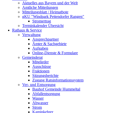
Aktuelles aus Bayern und der Welt
Amtliche Mitteilungen
Mitteilungsblatt / Heimatbote
gKU "Windpark Pettendorfer Rangen"
Stromertrag
Terminkalender Übersicht
Rathaus & Service
Verwaltung
Ansprechpartner
Ämter & Sachgebiete
Aufgaben
Online-Dienste & Formulare
Gemeinderat
Mitglieder
Ausschüsse
Fraktionen
Sitzungsberichte
Zugang Ratsinformationssystem
Ver- und Entsorgung
Bauhof Gemeinde Hummeltal
Abfallentsorgung
Wasser
Abwasser
Strom
Kaminkehrer