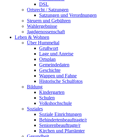
DSL
Ortsrecht / Satzungen
Satzungen und Verordnungen
Steuern und Gebühren
Wahlergebnisse
Jagdgenossenschaft
Leben & Wohnen
Über Hummeltal
Grußwort
Lage und Anreise
Ortsplan
Gemeindedaten
Geschichte
Wappen und Fahne
Historische Schulfotos
Bildung
Kindergarten
Schulen
Volkshochschule
Soziales
Soziale Einrichtungen
Behindertenbeauftragte/r
Seniorenbeauftragte/r
Kirchen und Pfarrämter
Gesundheit