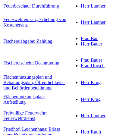
Feuerbeschau; Durchführung
Herr Lautner
Feuerwehreinsatz; Erhebung von
Herr Lautner
Kostenersatz
Frau Bär
Fischereiabgabe; Zahlung
Herr Bauer
Frau Bauer
Fischereischein; Beantragung
Frau Dorsch
Flächennutzungsplan und
Bebauungsplan; Öffentlichkeits-
Herr Krug
und Behördenbeteiligung
Flächennutzungsplan;
Herr Krug
Aufstellung
Freiwillige Feuerwehr;
Herr Lautner
Feuerwehrdienst
Friedhof, Leichenhaus; Erlass
Herr Rauh
einer Benutzungsordnung