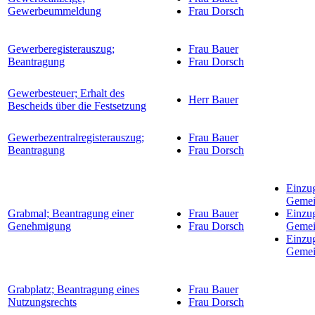
Gewerbeummeldung
Frau Dorsch
Gewerberegisterauszug;
Frau Bauer
Beantragung
Frau Dorsch
Gewerbesteuer; Erhalt des
Herr Bauer
Bescheids über die Festsetzung
Gewerbezentralregisterauszug;
Frau Bauer
Beantragung
Frau Dorsch
Einzu
Gemei
Grabmal; Beantragung einer
Frau Bauer
Einzu
Genehmigung
Frau Dorsch
Gemei
Einzu
Gemei
Grabplatz; Beantragung eines
Frau Bauer
Nutzungsrechts
Frau Dorsch