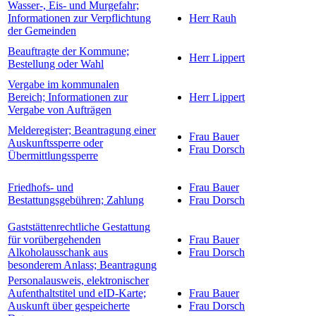
Wasser-, Eis- und Murgefahr;
Informationen zur Verpflichtung
Herr Rauh
der Gemeinden
Beauftragte der Kommune;
Herr Lippert
Bestellung oder Wahl
Vergabe im kommunalen
Bereich; Informationen zur
Herr Lippert
Vergabe von Aufträgen
Melderegister; Beantragung einer
Frau Bauer
Auskunftssperre oder
Frau Dorsch
Übermittlungssperre
Friedhofs- und
Frau Bauer
Bestattungsgebühren; Zahlung
Frau Dorsch
Gaststättenrechtliche Gestattung
für vorübergehenden
Frau Bauer
Alkoholausschank aus
Frau Dorsch
besonderem Anlass; Beantragung
Personalausweis, elektronischer
Aufenthaltstitel und eID-Karte;
Frau Bauer
Auskunft über gespeicherte
Frau Dorsch