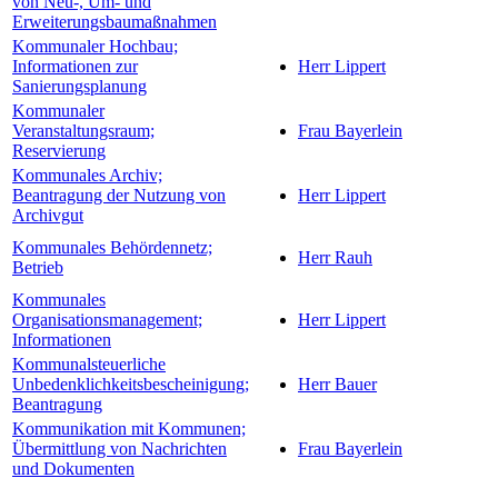
von Neu-, Um- und
Erweiterungsbaumaßnahmen
Kommunaler Hochbau;
Informationen zur
Herr Lippert
Sanierungsplanung
Kommunaler
Veranstaltungsraum;
Frau Bayerlein
Reservierung
Kommunales Archiv;
Beantragung der Nutzung von
Herr Lippert
Archivgut
Kommunales Behördennetz;
Herr Rauh
Betrieb
Kommunales
Organisationsmanagement;
Herr Lippert
Informationen
Kommunalsteuerliche
Unbedenklichkeitsbescheinigung;
Herr Bauer
Beantragung
Kommunikation mit Kommunen;
Übermittlung von Nachrichten
Frau Bayerlein
und Dokumenten