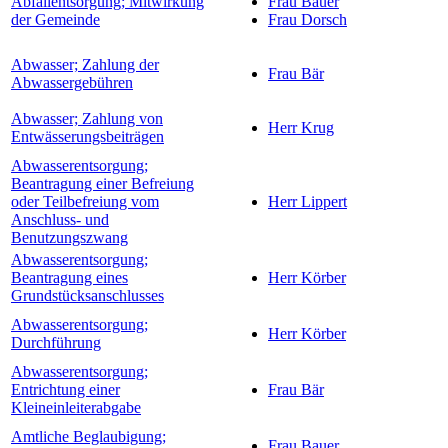
Abfallentsorgung; Mitwirkung
Frau Bauer
der Gemeinde
Frau Dorsch
Abwasser; Zahlung der
Frau Bär
Abwassergebühren
Abwasser; Zahlung von
Herr Krug
Entwässerungsbeiträgen
Abwasserentsorgung;
Beantragung einer Befreiung
oder Teilbefreiung vom
Herr Lippert
Anschluss- und
Benutzungszwang
Abwasserentsorgung;
Beantragung eines
Herr Körber
Grundstücksanschlusses
Abwasserentsorgung;
Herr Körber
Durchführung
Abwasserentsorgung;
Entrichtung einer
Frau Bär
Kleineinleiterabgabe
Amtliche Beglaubigung;
Frau Bauer