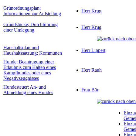
Grünordnungsplan;
Herr Krug
Informationen zur Aufstellung
Grundstücke; Durchführung
Herr Krug
einer Umlegung
Haushaltsplan und
Herr Lippert
Haushaltssatzung; Kommunen
Hunde; Beantragung einer
Erlaubnis zum Halten eines
Herr Rauh
Kampfhundes oder eines
Negativzeugnisses
Hundesteuer; An- und
Frau Bär
Abmeldung eines Hundes
Einzu
Gemei
Einzu
Gemei
Einzu