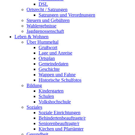
DSL
Ortsrecht / Satzungen
Satzungen und Verordnungen
Steuern und Gebühren
Wahlergebnisse
Jagdgenossenschaft
Leben & Wohnen
Über Hummeltal
Grußwort
Lage und Anreise
Ortsplan
Gemeindedaten
Geschichte
Wappen und Fahne
Historische Schulfotos
Bildung
Kindergarten
Schulen
Volkshochschule
Soziales
Soziale Einrichtungen
Behindertenbeauftragte/r
Seniorenbeauftragte/r
Kirchen und Pfarrämter
Gesundheit