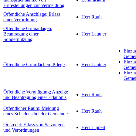
Hilfestellungen zur Vermeidung
Öffentliche Anschläge; Erlass
Herr Rauh
einer Verordnung
Öffentliche Grünanlagen;
Beantragung einer
Herr Lautner
Sondernutzung
Einzu
Gemei
Einzu
Öffentliche Grünflächen; Pflege
Herr Lautner
Gemei
Einzu
Gemei
Öffentliche Vergnügung; Anzeige
Herr Rauh
und Beantragung einer Erlaubnis
Öffentlicher Raum; Meldung
Herr Rauh
eines Schadens bei der Gemeinde
Ortsrecht; Erlass von Satzungen
Herr Lippert
und Verordnungen