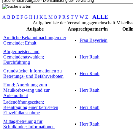
ALLE
A
B
D
E
F
G
H
I
J
K
L
M
O
P
R
S
T
V
W
Z
Aufgabenliste der Verwaltungsgemeinschaft Mistelba
Aufgabe
Ansprechpartner/in
Onlin
Amtliche Bekanntmachungen der
Frau Bayerlein
Gemeinde; Erhalt
Bürgermeister- und
Gemeinderatswahlen;
Herr Rauh
Durchführung
Grundstücke; Informationen zu
Herr Rauh
Betretungs- und Befahrverboten
Hund; Anordnung zum
Maulkorbzwang und zur
Herr Rauh
Anleinpflicht
Ladenöffnungszeiten;
Beantragung einer befristeten
Herr Rauh
Einzelfallausnahme
Mittagsbetreuung für
Herr Rauh
Schulkinder; Informationen