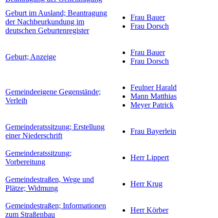
Geburt im Ausland; Beantragung
Frau Bauer
der Nachbeurkundung im
Frau Dorsch
deutschen Geburtenregister
Frau Bauer
Geburt; Anzeige
Frau Dorsch
Feulner Harald
Gemeindeeigene Gegenstände;
Mann Matthias
Verleih
Meyer Patrick
Gemeinderatssitzung; Erstellung
Frau Bayerlein
einer Niederschrift
Gemeinderatssitzung;
Herr Lippert
Vorbereitung
Gemeindestraßen, Wege und
Herr Krug
Plätze; Widmung
Gemeindestraßen; Informationen
Herr Körber
zum Straßenbau