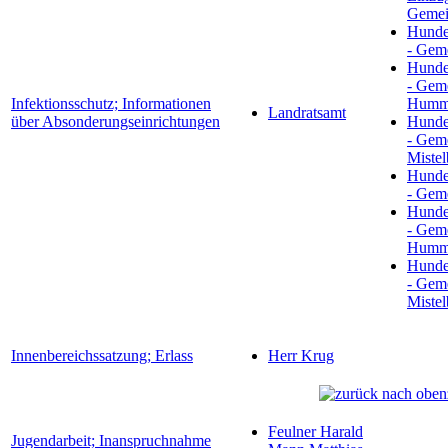
Gemei
Hunde
- Gem
Hunde
- Gem
Infektionsschutz; Informationen
Humme
Landratsamt
über Absonderungseinrichtungen
Hunde
- Gem
Miste
Hunde
- Gem
Hunde
- Gem
Humme
Hunde
- Gem
Miste
Innenbereichssatzung; Erlass
Herr Krug
Feulner Harald
Jugendarbeit; Inanspruchnahme