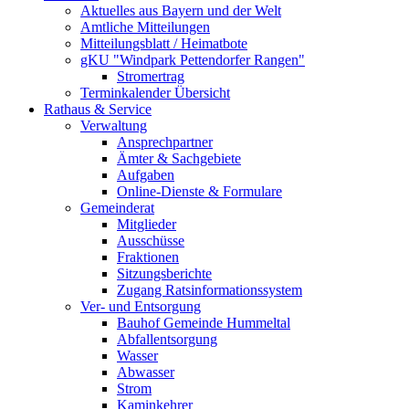
Aktuelles aus Bayern und der Welt
Amtliche Mitteilungen
Mitteilungsblatt / Heimatbote
gKU "Windpark Pettendorfer Rangen"
Stromertrag
Terminkalender Übersicht
Rathaus & Service
Verwaltung
Ansprechpartner
Ämter & Sachgebiete
Aufgaben
Online-Dienste & Formulare
Gemeinderat
Mitglieder
Ausschüsse
Fraktionen
Sitzungsberichte
Zugang Ratsinformationssystem
Ver- und Entsorgung
Bauhof Gemeinde Hummeltal
Abfallentsorgung
Wasser
Abwasser
Strom
Kaminkehrer