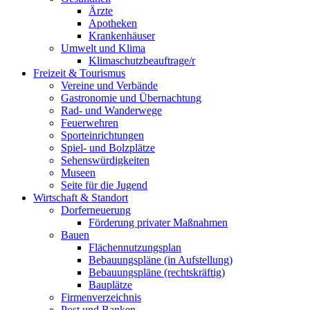
Ärzte
Apotheken
Krankenhäuser
Umwelt und Klima
Klimaschutzbeauftrage/r
Freizeit & Tourismus
Vereine und Verbände
Gastronomie und Übernachtung
Rad- und Wanderwege
Feuerwehren
Sporteinrichtungen
Spiel- und Bolzplätze
Sehenswürdigkeiten
Museen
Seite für die Jugend
Wirtschaft & Standort
Dorferneuerung
Förderung privater Maßnahmen
Bauen
Flächennutzungsplan
Bebauungspläne (in Aufstellung)
Bebauungspläne (rechtskräftig)
Bauplätze
Firmenverzeichnis
Post und Banken