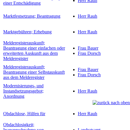
Herr Rauh
einer Entschädigung
Marktfestsetzung; Beantragung
Herr Rauh
Marktgebühren; Erhebung
Herr Rauh
Melderegisterauskunft;
Beantragung einer einfachen oder
Frau Bauer
erweiterten Auskunft aus dem
Frau Dorsch
Melderegister
Melderegisterauskunft;
Frau Bauer
Beantragung einer Selbstauskunft
Frau Dorsch
aus dem Melderegister
Modernisierungs- und
Instandsetzungsgebot;
Herr Rauh
Anordnung
Obdachlose, Hilfen für
Herr Rauh
Obdachlosigkeit;
Inanspruchnahme von
Landratsamt