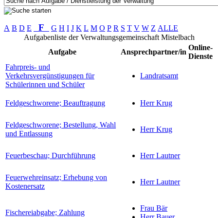
F
A
B
D
E
G
H
I
J
K
L
M
O
P
R
S
T
V
W
Z
ALLE
Aufgabenliste der Verwaltungsgemeinschaft Mistelbach
Online-
Aufgabe
Ansprechpartner/in
Dienste
Fahrpreis- und
Verkehrsvergünstigungen für
Landratsamt
Schülerinnen und Schüler
Feldgeschworene; Beauftragung
Herr Krug
Feldgeschworene; Bestellung, Wahl
Herr Krug
und Entlassung
Feuerbeschau; Durchführung
Herr Lautner
Feuerwehreinsatz; Erhebung von
Herr Lautner
Kostenersatz
Frau Bär
Fischereiabgabe; Zahlung
Herr Bauer