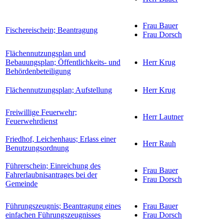
Frau Bauer
Fischereischein; Beantragung
Frau Dorsch
Flächennutzungsplan und
Bebauungsplan; Öffentlichkeits- und
Herr Krug
Behördenbeteiligung
Flächennutzungsplan; Aufstellung
Herr Krug
Freiwillige Feuerwehr;
Herr Lautner
Feuerwehrdienst
Friedhof, Leichenhaus; Erlass einer
Herr Rauh
Benutzungsordnung
Führerschein; Einreichung des
Frau Bauer
Fahrerlaubnisantrages bei der
Frau Dorsch
Gemeinde
Führungszeugnis; Beantragung eines
Frau Bauer
einfachen Führungszeugnisses
Frau Dorsch