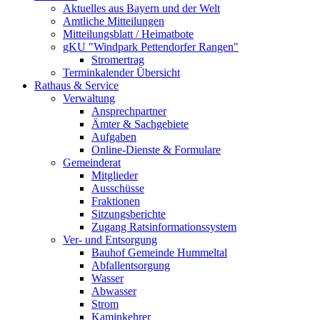
Aktuelles aus Bayern und der Welt
Amtliche Mitteilungen
Mitteilungsblatt / Heimatbote
gKU "Windpark Pettendorfer Rangen"
Stromertrag
Terminkalender Übersicht
Rathaus & Service
Verwaltung
Ansprechpartner
Ämter & Sachgebiete
Aufgaben
Online-Dienste & Formulare
Gemeinderat
Mitglieder
Ausschüsse
Fraktionen
Sitzungsberichte
Zugang Ratsinformationssystem
Ver- und Entsorgung
Bauhof Gemeinde Hummeltal
Abfallentsorgung
Wasser
Abwasser
Strom
Kaminkehrer