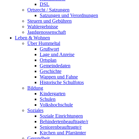
DSL
Ortsrecht / Satzungen
Satzungen und Verordnungen
Steuern und Gebühren
Wahlergebnisse
Jagdgenossenschaft
Leben & Wohnen
Über Hummeltal
Grußwort
Lage und Anreise
Ortsplan
Gemeindedaten
Geschichte
Wappen und Fahne
Historische Schulfotos
Bildung
Kindergarten
Schulen
Volkshochschule
Soziales
Soziale Einrichtungen
Behindertenbeauftragte/r
Seniorenbeauftragte/r
Kirchen und Pfarrämter
Gesundheit