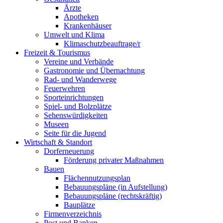
Ärzte
Apotheken
Krankenhäuser
Umwelt und Klima
Klimaschutzbeauftrage/r
Freizeit & Tourismus
Vereine und Verbände
Gastronomie und Übernachtung
Rad- und Wanderwege
Feuerwehren
Sporteinrichtungen
Spiel- und Bolzplätze
Sehenswürdigkeiten
Museen
Seite für die Jugend
Wirtschaft & Standort
Dorferneuerung
Förderung privater Maßnahmen
Bauen
Flächennutzungsplan
Bebauungspläne (in Aufstellung)
Bebauungspläne (rechtskräftig)
Bauplätze
Firmenverzeichnis
Post und Banken