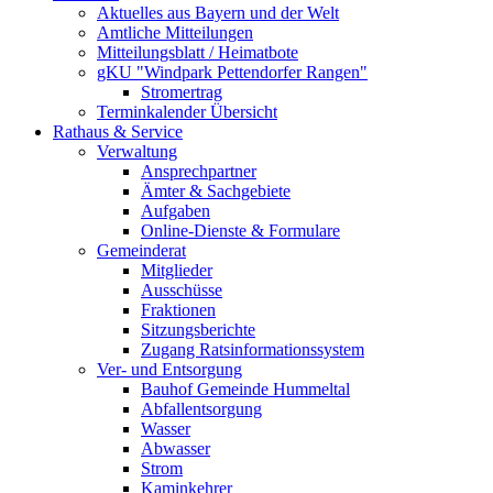
Aktuelles aus Bayern und der Welt
Amtliche Mitteilungen
Mitteilungsblatt / Heimatbote
gKU "Windpark Pettendorfer Rangen"
Stromertrag
Terminkalender Übersicht
Rathaus & Service
Verwaltung
Ansprechpartner
Ämter & Sachgebiete
Aufgaben
Online-Dienste & Formulare
Gemeinderat
Mitglieder
Ausschüsse
Fraktionen
Sitzungsberichte
Zugang Ratsinformationssystem
Ver- und Entsorgung
Bauhof Gemeinde Hummeltal
Abfallentsorgung
Wasser
Abwasser
Strom
Kaminkehrer