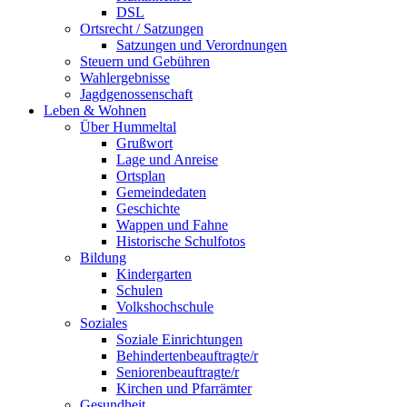
DSL
Ortsrecht / Satzungen
Satzungen und Verordnungen
Steuern und Gebühren
Wahlergebnisse
Jagdgenossenschaft
Leben & Wohnen
Über Hummeltal
Grußwort
Lage und Anreise
Ortsplan
Gemeindedaten
Geschichte
Wappen und Fahne
Historische Schulfotos
Bildung
Kindergarten
Schulen
Volkshochschule
Soziales
Soziale Einrichtungen
Behindertenbeauftragte/r
Seniorenbeauftragte/r
Kirchen und Pfarrämter
Gesundheit