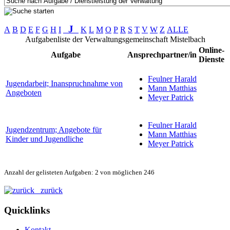
J
A
B
D
E
F
G
H
I
K
L
M
O
P
R
S
T
V
W
Z
ALLE
Aufgabenliste der Verwaltungsgemeinschaft Mistelbach
Online-
Aufgabe
Ansprechpartner/in
Dienste
Feulner Harald
Jugendarbeit; Inanspruchnahme von
Mann Matthias
Angeboten
Meyer Patrick
Feulner Harald
Jugendzentrum; Angebote für
Mann Matthias
Kinder und Jugendliche
Meyer Patrick
Anzahl der gelisteten Aufgaben: 2 von möglichen 246
zurück
Quicklinks
Kontakt