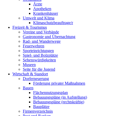
Ärzte
Apotheken
Krankenhäuser
Umwelt und Klima
Klimaschutzbeauftrage/r
Freizeit & Tourismus
Vereine und Verbände
Gastronomie und Übernachtung
Rad- und Wanderwege
Feuerwehren
Sporteinrichtungen
Spiel- und Bolzplätze
Sehenswürdigkeiten
Museen
Seite für die Jugend
Wirtschaft & Standort
Dorferneuerung
Förderung privater Maßnahmen
Bauen
Flächennutzungsplan
Bebauungspläne (in Aufstellung)
Bebauungspläne (rechtskräftig)
Bauplätze
Firmenverzeichnis
Post und Banken