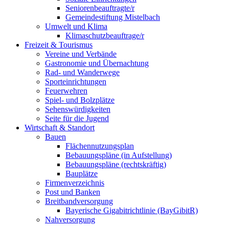
Seniorenbeauftragte/r
Gemeindestiftung Mistelbach
Umwelt und Klima
Klimaschutzbeauftrage/r
Freizeit & Tourismus
Vereine und Verbände
Gastronomie und Übernachtung
Rad- und Wanderwege
Sporteinrichtungen
Feuerwehren
Spiel- und Bolzplätze
Sehenswürdigkeiten
Seite für die Jugend
Wirtschaft & Standort
Bauen
Flächennutzungsplan
Bebauungspläne (in Aufstellung)
Bebauungspläne (rechtskräftig)
Bauplätze
Firmenverzeichnis
Post und Banken
Breitbandversorgung
Bayerische Gigabitrichtlinie (BayGibitR)
Nahversorgung