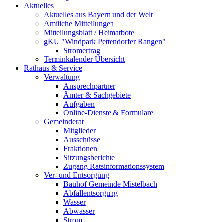
Aktuelles
Aktuelles aus Bayern und der Welt
Amtliche Mitteilungen
Mitteilungsblatt / Heimatbote
gKU "Windpark Pettendorfer Rangen"
Stromertrag
Terminkalender Übersicht
Rathaus & Service
Verwaltung
Ansprechpartner
Ämter & Sachgebiete
Aufgaben
Online-Dienste & Formulare
Gemeinderat
Mitglieder
Ausschüsse
Fraktionen
Sitzungsberichte
Zugang Ratsinformationssystem
Ver- und Entsorgung
Bauhof Gemeinde Mistelbach
Abfallentsorgung
Wasser
Abwasser
Strom