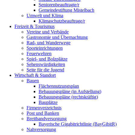
Seniorenbeauftragte/r
Gemeindestiftung Mistelbach
Umwelt und Klima
Klimaschutzbeauftrage/r
Freizeit & Tourismus
Vereine und Verbände
Gastronomie und Übernachtung
Rad- und Wanderwege
Sporteinrichtungen
Feuerwehren
Spiel- und Bolzplätze
Sehenswürdigkeiten
Seite für die Jugend
Wirtschaft & Standort
Bauen
Flächennutzungsplan
Bebauungspläne (in Aufstellung)
Bebauungspläne (rechtskräftig)
Bauplätze
Firmenverzeichnis
Post und Banken
Breitbandversorgung
Bayerische Gigabitrichtlinie (BayGibitR)
Nahversorgung