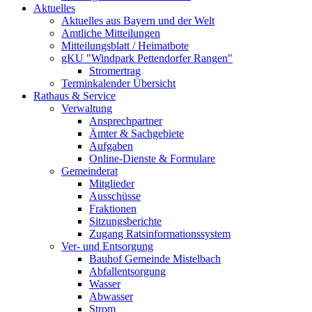
Aktuelles
Aktuelles aus Bayern und der Welt
Amtliche Mitteilungen
Mitteilungsblatt / Heimatbote
gKU "Windpark Pettendorfer Rangen"
Stromertrag
Terminkalender Übersicht
Rathaus & Service
Verwaltung
Ansprechpartner
Ämter & Sachgebiete
Aufgaben
Online-Dienste & Formulare
Gemeinderat
Mitglieder
Ausschüsse
Fraktionen
Sitzungsberichte
Zugang Ratsinformationssystem
Ver- und Entsorgung
Bauhof Gemeinde Mistelbach
Abfallentsorgung
Wasser
Abwasser
Strom