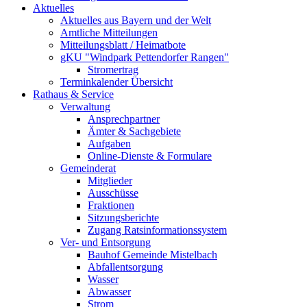
Aktuelles
Aktuelles aus Bayern und der Welt
Amtliche Mitteilungen
Mitteilungsblatt / Heimatbote
gKU "Windpark Pettendorfer Rangen"
Stromertrag
Terminkalender Übersicht
Rathaus & Service
Verwaltung
Ansprechpartner
Ämter & Sachgebiete
Aufgaben
Online-Dienste & Formulare
Gemeinderat
Mitglieder
Ausschüsse
Fraktionen
Sitzungsberichte
Zugang Ratsinformationssystem
Ver- und Entsorgung
Bauhof Gemeinde Mistelbach
Abfallentsorgung
Wasser
Abwasser
Strom