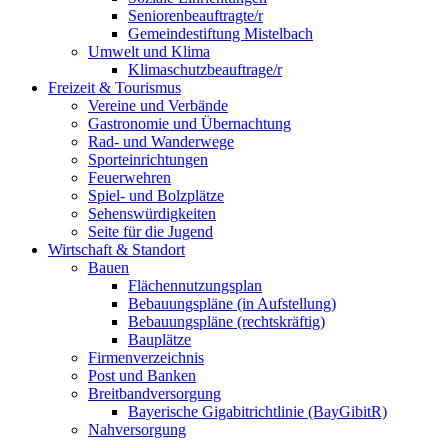
Seniorenbeauftragte/r
Gemeindestiftung Mistelbach
Umwelt und Klima
Klimaschutzbeauftrage/r
Freizeit & Tourismus
Vereine und Verbände
Gastronomie und Übernachtung
Rad- und Wanderwege
Sporteinrichtungen
Feuerwehren
Spiel- und Bolzplätze
Sehenswürdigkeiten
Seite für die Jugend
Wirtschaft & Standort
Bauen
Flächennutzungsplan
Bebauungspläne (in Aufstellung)
Bebauungspläne (rechtskräftig)
Bauplätze
Firmenverzeichnis
Post und Banken
Breitbandversorgung
Bayerische Gigabitrichtlinie (BayGibitR)
Nahversorgung