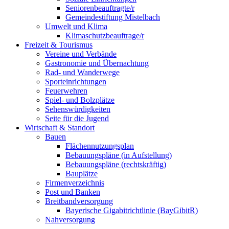
Seniorenbeauftragte/r
Gemeindestiftung Mistelbach
Umwelt und Klima
Klimaschutzbeauftrage/r
Freizeit & Tourismus
Vereine und Verbände
Gastronomie und Übernachtung
Rad- und Wanderwege
Sporteinrichtungen
Feuerwehren
Spiel- und Bolzplätze
Sehenswürdigkeiten
Seite für die Jugend
Wirtschaft & Standort
Bauen
Flächennutzungsplan
Bebauungspläne (in Aufstellung)
Bebauungspläne (rechtskräftig)
Bauplätze
Firmenverzeichnis
Post und Banken
Breitbandversorgung
Bayerische Gigabitrichtlinie (BayGibitR)
Nahversorgung