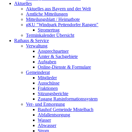
Aktuelles
Aktuelles aus Bayern und der Welt
Amtliche Mitteilungen
Mitteilungsblatt / Heimatbote
gKU "Windpark Pettendorfer Rangen"
Stromertrag
Terminkalender Übersicht
Rathaus & Service
Verwaltung
Ansprechpartner
Ämter & Sachgebiete
Aufgaben
Online-Dienste & Formulare
Gemeinderat
Mitglieder
Ausschüsse
Fraktionen
Sitzungsberichte
Zugang Ratsinformationssystem
Ver- und Entsorgung
Bauhof Gemeinde Mistelbach
Abfallentsorgung
Wasser
Abwasser
Strom