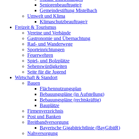
Seniorenbeauftragte/r
Gemeindestiftung Mistelbach
Umwelt und Klima
Klimaschutzbeauftrage/r
Freizeit & Tourismus
Vereine und Verbände
Gastronomie und Übernachtung
Rad- und Wanderwege
Sporteinrichtungen
Feuerwehren
Spiel- und Bolzplätze
Sehenswürdigkeiten
Seite für die Jugend
Wirtschaft & Standort
Bauen
Flächennutzungsplan
Bebauungspläne (in Aufstellung)
Bebauungspläne (rechtskräftig)
Bauplätze
Firmenverzeichnis
Post und Banken
Breitbandversorgung
Bayerische Gigabitrichtlinie (BayGibitR)
Nahversorgung