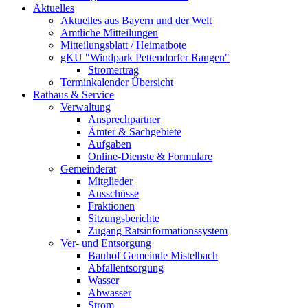
Aktuelles
Aktuelles aus Bayern und der Welt
Amtliche Mitteilungen
Mitteilungsblatt / Heimatbote
gKU "Windpark Pettendorfer Rangen"
Stromertrag
Terminkalender Übersicht
Rathaus & Service
Verwaltung
Ansprechpartner
Ämter & Sachgebiete
Aufgaben
Online-Dienste & Formulare
Gemeinderat
Mitglieder
Ausschüsse
Fraktionen
Sitzungsberichte
Zugang Ratsinformationssystem
Ver- und Entsorgung
Bauhof Gemeinde Mistelbach
Abfallentsorgung
Wasser
Abwasser
Strom