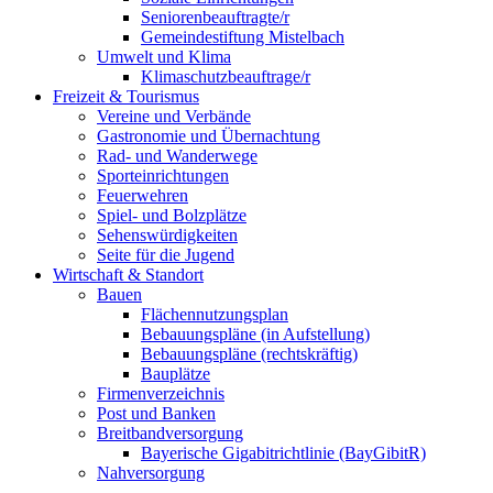
Seniorenbeauftragte/r
Gemeindestiftung Mistelbach
Umwelt und Klima
Klimaschutzbeauftrage/r
Freizeit & Tourismus
Vereine und Verbände
Gastronomie und Übernachtung
Rad- und Wanderwege
Sporteinrichtungen
Feuerwehren
Spiel- und Bolzplätze
Sehenswürdigkeiten
Seite für die Jugend
Wirtschaft & Standort
Bauen
Flächennutzungsplan
Bebauungspläne (in Aufstellung)
Bebauungspläne (rechtskräftig)
Bauplätze
Firmenverzeichnis
Post und Banken
Breitbandversorgung
Bayerische Gigabitrichtlinie (BayGibitR)
Nahversorgung