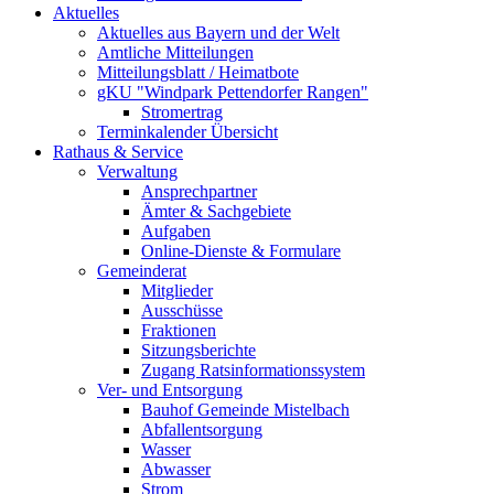
Aktuelles
Aktuelles aus Bayern und der Welt
Amtliche Mitteilungen
Mitteilungsblatt / Heimatbote
gKU "Windpark Pettendorfer Rangen"
Stromertrag
Terminkalender Übersicht
Rathaus & Service
Verwaltung
Ansprechpartner
Ämter & Sachgebiete
Aufgaben
Online-Dienste & Formulare
Gemeinderat
Mitglieder
Ausschüsse
Fraktionen
Sitzungsberichte
Zugang Ratsinformationssystem
Ver- und Entsorgung
Bauhof Gemeinde Mistelbach
Abfallentsorgung
Wasser
Abwasser
Strom