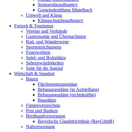
Seniorenbeauftragte/r
Gemeindestiftung Mistelbach
Umwelt und Klima
Klimaschutzbeauftrage/r
Freizeit & Tourismus
Vereine und Verbände
Gastronomie und Übernachtung
Rad- und Wanderwege
Sporteinrichtungen
Feuerwehren
Spiel- und Bolzplätze
Sehenswürdigkeiten
Seite für die Jugend
Wirtschaft & Standort
Bauen
Flächennutzungsplan
Bebauungspläne (in Aufstellung)
Bebauungspläne (rechtskräftig)
Bauplätze
Firmenverzeichnis
Post und Banken
Breitbandversorgung
Bayerische Gigabitrichtlinie (BayGibitR)
Nahversorgung