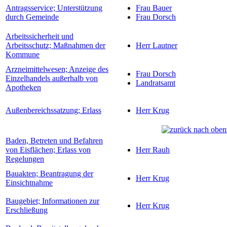
Antragsservice; Unterstützung
Frau Bauer
durch Gemeinde
Frau Dorsch
Arbeitssicherheit und
Arbeitsschutz; Maßnahmen der
Herr Lautner
Kommune
Arzneimittelwesen; Anzeige des
Frau Dorsch
Einzelhandels außerhalb von
Landratsamt
Apotheken
Außenbereichssatzung; Erlass
Herr Krug
Baden, Betreten und Befahren
von Eisflächen; Erlass von
Herr Rauh
Regelungen
Bauakten; Beantragung der
Herr Krug
Einsichtnahme
Baugebiet; Informationen zur
Herr Krug
Erschließung