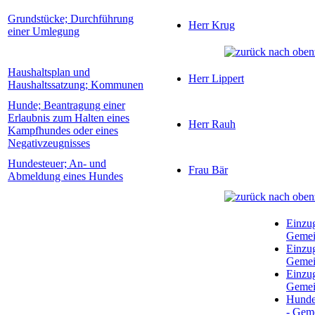
Grundstücke; Durchführung
Herr Krug
einer Umlegung
Haushaltsplan und
Herr Lippert
Haushaltssatzung; Kommunen
Hunde; Beantragung einer
Erlaubnis zum Halten eines
Herr Rauh
Kampfhundes oder eines
Negativzeugnisses
Hundesteuer; An- und
Frau Bär
Abmeldung eines Hundes
Einzu
Gemei
Einzu
Gemei
Einzu
Gemei
Hunde
- Gem