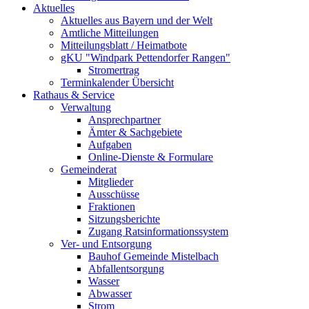
Aktuelles
Aktuelles aus Bayern und der Welt
Amtliche Mitteilungen
Mitteilungsblatt / Heimatbote
gKU "Windpark Pettendorfer Rangen"
Stromertrag
Terminkalender Übersicht
Rathaus & Service
Verwaltung
Ansprechpartner
Ämter & Sachgebiete
Aufgaben
Online-Dienste & Formulare
Gemeinderat
Mitglieder
Ausschüsse
Fraktionen
Sitzungsberichte
Zugang Ratsinformationssystem
Ver- und Entsorgung
Bauhof Gemeinde Mistelbach
Abfallentsorgung
Wasser
Abwasser
Strom