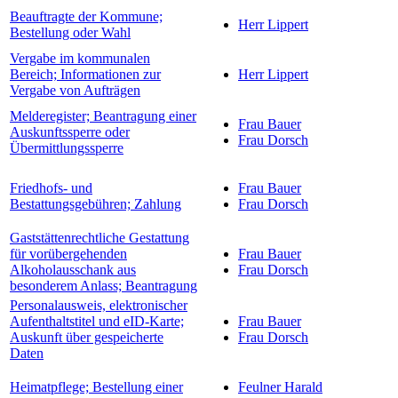
Beauftragte der Kommune;
Herr Lippert
Bestellung oder Wahl
Vergabe im kommunalen
Bereich; Informationen zur
Herr Lippert
Vergabe von Aufträgen
Melderegister; Beantragung einer
Frau Bauer
Auskunftssperre oder
Frau Dorsch
Übermittlungssperre
Friedhofs- und
Frau Bauer
Bestattungsgebühren; Zahlung
Frau Dorsch
Gaststättenrechtliche Gestattung
für vorübergehenden
Frau Bauer
Alkoholausschank aus
Frau Dorsch
besonderem Anlass; Beantragung
Personalausweis, elektronischer
Aufenthaltstitel und eID-Karte;
Frau Bauer
Auskunft über gespeicherte
Frau Dorsch
Daten
Heimatpflege; Bestellung einer
Feulner Harald