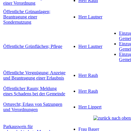
Herr Rauh
einer Verordnung
Öffentliche Grünanlagen;
Beantragung einer
Herr Lautner
Sondernutzung
Einzu
Gemei
Einzu
Öffentliche Grünflächen; Pflege
Herr Lautner
Gemei
Einzu
Gemei
Öffentliche Vergnügung; Anzeige
Herr Rauh
und Beantragung einer Erlaubnis
Öffentlicher Raum; Meldung
Herr Rauh
eines Schadens bei der Gemeinde
Ortsrecht; Erlass von Satzungen
Herr Lippert
und Verordnungen
Parkausweis für
Frau Bauer