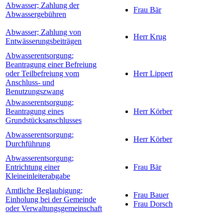
Abwasser; Zahlung der
Frau Bär
Abwassergebühren
Abwasser; Zahlung von
Herr Krug
Entwässerungsbeiträgen
Abwasserentsorgung;
Beantragung einer Befreiung
oder Teilbefreiung vom
Herr Lippert
Anschluss- und
Benutzungszwang
Abwasserentsorgung;
Beantragung eines
Herr Körber
Grundstücksanschlusses
Abwasserentsorgung;
Herr Körber
Durchführung
Abwasserentsorgung;
Entrichtung einer
Frau Bär
Kleineinleiterabgabe
Amtliche Beglaubigung;
Frau Bauer
Einholung bei der Gemeinde
Frau Dorsch
oder Verwaltungsgemeinschaft