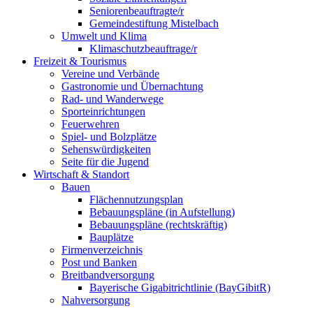
Seniorenbeauftragte/r
Gemeindestiftung Mistelbach
Umwelt und Klima
Klimaschutzbeauftrage/r
Freizeit & Tourismus
Vereine und Verbände
Gastronomie und Übernachtung
Rad- und Wanderwege
Sporteinrichtungen
Feuerwehren
Spiel- und Bolzplätze
Sehenswürdigkeiten
Seite für die Jugend
Wirtschaft & Standort
Bauen
Flächennutzungsplan
Bebauungspläne (in Aufstellung)
Bebauungspläne (rechtskräftig)
Bauplätze
Firmenverzeichnis
Post und Banken
Breitbandversorgung
Bayerische Gigabitrichtlinie (BayGibitR)
Nahversorgung