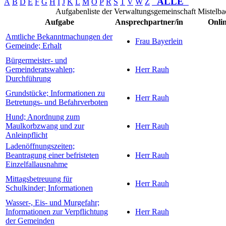
ALLE
A
B
D
E
F
G
H
I
J
K
L
M
O
P
R
S
T
V
W
Z
Aufgabenliste der Verwaltungsgemeinschaft Mistelba
Aufgabe
Ansprechpartner/in
Onlin
Amtliche Bekanntmachungen der
Frau Bayerlein
Gemeinde; Erhalt
Bürgermeister- und
Gemeinderatswahlen;
Herr Rauh
Durchführung
Grundstücke; Informationen zu
Herr Rauh
Betretungs- und Befahrverboten
Hund; Anordnung zum
Maulkorbzwang und zur
Herr Rauh
Anleinpflicht
Ladenöffnungszeiten;
Beantragung einer befristeten
Herr Rauh
Einzelfallausnahme
Mittagsbetreuung für
Herr Rauh
Schulkinder; Informationen
Wasser-, Eis- und Murgefahr;
Informationen zur Verpflichtung
Herr Rauh
der Gemeinden