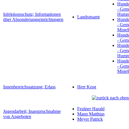
Hunde
- Gem
Infektionsschutz; Informationen
Humme
Landratsamt
über Absonderungseinrichtungen
Hunde
- Gem
Miste
Hunde
- Gem
Hunde
- Gem
Humme
Hunde
- Gem
Miste
Innenbereichssatzung; Erlass
Herr Krug
Feulner Harald
Jugendarbeit; Inanspruchnahme
Mann Matthias
von Angeboten
Meyer Patrick