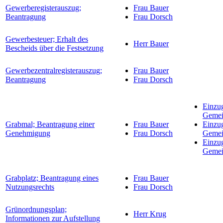
Gewerberegisterauszug;
Frau Bauer
Beantragung
Frau Dorsch
Gewerbesteuer; Erhalt des
Herr Bauer
Bescheids über die Festsetzung
Gewerbezentralregisterauszug;
Frau Bauer
Beantragung
Frau Dorsch
Einzu
Gemei
Grabmal; Beantragung einer
Frau Bauer
Einzu
Genehmigung
Frau Dorsch
Gemei
Einzu
Gemei
Grabplatz; Beantragung eines
Frau Bauer
Nutzungsrechts
Frau Dorsch
Grünordnungsplan;
Herr Krug
Informationen zur Aufstellung