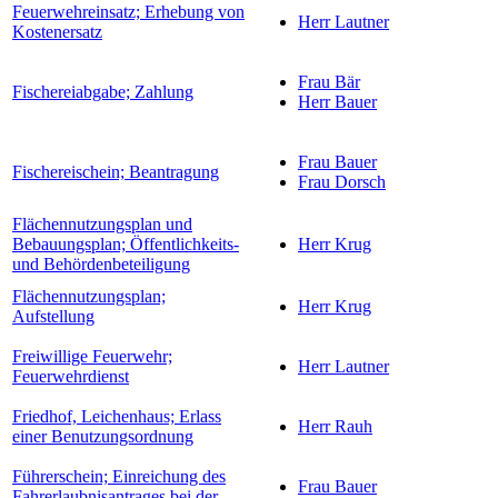
Feuerwehreinsatz; Erhebung von
Herr Lautner
Kostenersatz
Frau Bär
Fischereiabgabe; Zahlung
Herr Bauer
Frau Bauer
Fischereischein; Beantragung
Frau Dorsch
Flächennutzungsplan und
Bebauungsplan; Öffentlichkeits-
Herr Krug
und Behördenbeteiligung
Flächennutzungsplan;
Herr Krug
Aufstellung
Freiwillige Feuerwehr;
Herr Lautner
Feuerwehrdienst
Friedhof, Leichenhaus; Erlass
Herr Rauh
einer Benutzungsordnung
Führerschein; Einreichung des
Frau Bauer
Fahrerlaubnisantrages bei der