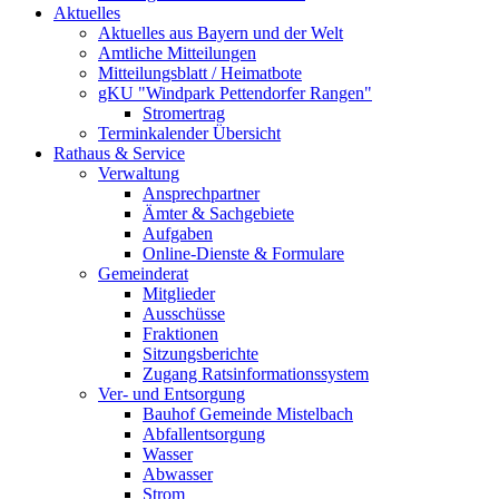
Aktuelles
Aktuelles aus Bayern und der Welt
Amtliche Mitteilungen
Mitteilungsblatt / Heimatbote
gKU "Windpark Pettendorfer Rangen"
Stromertrag
Terminkalender Übersicht
Rathaus & Service
Verwaltung
Ansprechpartner
Ämter & Sachgebiete
Aufgaben
Online-Dienste & Formulare
Gemeinderat
Mitglieder
Ausschüsse
Fraktionen
Sitzungsberichte
Zugang Ratsinformationssystem
Ver- und Entsorgung
Bauhof Gemeinde Mistelbach
Abfallentsorgung
Wasser
Abwasser
Strom