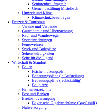
Seniorenbeauftragte/r
Gemeindestiftung Mistelbach
Umwelt und Klima
Klimaschutzbeauftrage/r
Freizeit & Tourismus
Vereine und Verbände
Gastronomie und Übernachtung
Rad- und Wanderwege
Sporteinrichtungen
Feuerwehren
Spiel- und Bolzplätze
Sehenswürdigkeiten
Seite für die Jugend
Wirtschaft & Standort
Bauen
Flächennutzungsplan
Bebauungspläne (in Aufstellung)
Bebauungspläne (rechtskräftig)
Bauplätze
Firmenverzeichnis
Post und Banken
Breitbandversorgung
Bayerische Gigabitrichtlinie (BayGibitR)
Nahversorgung