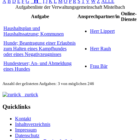
H
A
B
D
E
F
G
I
J
K
L
M
O
P
R
S
T
V
W
Z
ALLE
Aufgabenliste der Verwaltungsgemeinschaft Mistelbach
Online-
Aufgabe
Ansprechpartner/in
Dienste
Haushaltsplan und
Herr Lippert
Haushaltssatzung; Kommunen
Hunde; Beantragung einer Erlaubnis
zum Halten eines Kampfhundes
Herr Rauh
oder eines Negativzeugnisses
Hundesteuer; An- und Abmeldung
Frau Bär
eines Hundes
Anzahl der gelisteten Aufgaben: 3 von möglichen 246
zurück
Quicklinks
Kontakt
Inhaltsverzeichnis
Impressum
Datenschutz