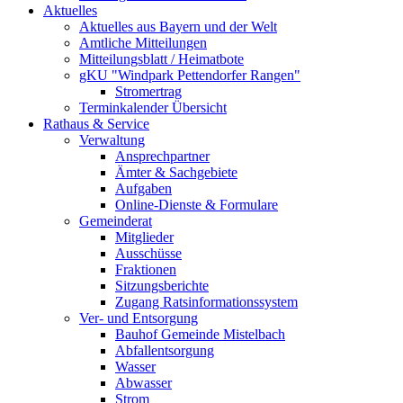
Aktuelles
Aktuelles aus Bayern und der Welt
Amtliche Mitteilungen
Mitteilungsblatt / Heimatbote
gKU "Windpark Pettendorfer Rangen"
Stromertrag
Terminkalender Übersicht
Rathaus & Service
Verwaltung
Ansprechpartner
Ämter & Sachgebiete
Aufgaben
Online-Dienste & Formulare
Gemeinderat
Mitglieder
Ausschüsse
Fraktionen
Sitzungsberichte
Zugang Ratsinformationssystem
Ver- und Entsorgung
Bauhof Gemeinde Mistelbach
Abfallentsorgung
Wasser
Abwasser
Strom