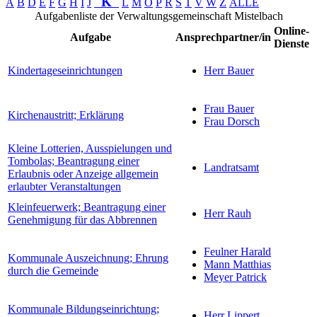
K
A
B
D
E
F
G
H
I
J
L
M
O
P
R
S
T
V
W
Z
ALLE
Aufgabenliste der Verwaltungsgemeinschaft Mistelbach
Online-
Aufgabe
Ansprechpartner/in
Dienste
Kindertageseinrichtungen
Herr Bauer
Frau Bauer
Kirchenaustritt; Erklärung
Frau Dorsch
Kleine Lotterien, Ausspielungen und
Tombolas; Beantragung einer
Landratsamt
Erlaubnis oder Anzeige allgemein
erlaubter Veranstaltungen
Kleinfeuerwerk; Beantragung einer
Herr Rauh
Genehmigung für das Abbrennen
Feulner Harald
Kommunale Auszeichnung; Ehrung
Mann Matthias
durch die Gemeinde
Meyer Patrick
Kommunale Bildungseinrichtung;
Herr Lippert