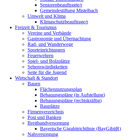
Seniorenbeauftragte/r
Gemeindestiftung Mistelbach
Umwelt und Klima
Klimaschutzbeauftrage/r
Freizeit & Tourismus
Vereine und Verbände
Gastronomie und Übernachtung
Rad- und Wanderwege
Sporteinrichtungen
Feuerwehren
Spiel- und Bolzplätze
Sehenswürdigkeiten
Seite für die Jugend
Wirtschaft & Standort
Bauen
Flächennutzungsplan
Bebauungspläne (in Aufstellung)
Bebauungspläne (rechtskräftig)
Bauplätze
Firmenverzeichnis
Post und Banken
Breitbandversorgung
Bayerische Gigabitrichtlinie (BayGibitR)
Nahversorgung