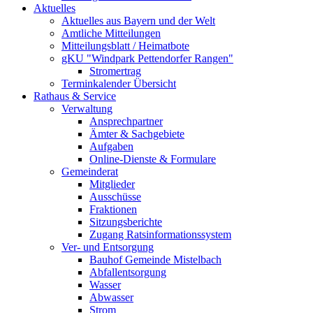
Aktuelles
Aktuelles aus Bayern und der Welt
Amtliche Mitteilungen
Mitteilungsblatt / Heimatbote
gKU "Windpark Pettendorfer Rangen"
Stromertrag
Terminkalender Übersicht
Rathaus & Service
Verwaltung
Ansprechpartner
Ämter & Sachgebiete
Aufgaben
Online-Dienste & Formulare
Gemeinderat
Mitglieder
Ausschüsse
Fraktionen
Sitzungsberichte
Zugang Ratsinformationssystem
Ver- und Entsorgung
Bauhof Gemeinde Mistelbach
Abfallentsorgung
Wasser
Abwasser
Strom