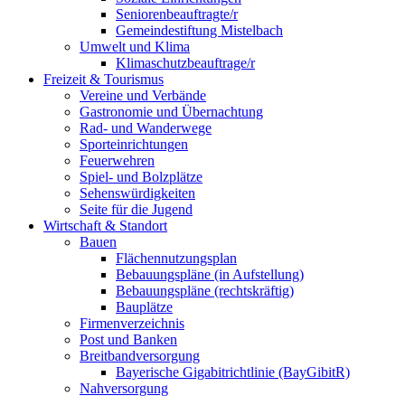
Seniorenbeauftragte/r
Gemeindestiftung Mistelbach
Umwelt und Klima
Klimaschutzbeauftrage/r
Freizeit & Tourismus
Vereine und Verbände
Gastronomie und Übernachtung
Rad- und Wanderwege
Sporteinrichtungen
Feuerwehren
Spiel- und Bolzplätze
Sehenswürdigkeiten
Seite für die Jugend
Wirtschaft & Standort
Bauen
Flächennutzungsplan
Bebauungspläne (in Aufstellung)
Bebauungspläne (rechtskräftig)
Bauplätze
Firmenverzeichnis
Post und Banken
Breitbandversorgung
Bayerische Gigabitrichtlinie (BayGibitR)
Nahversorgung