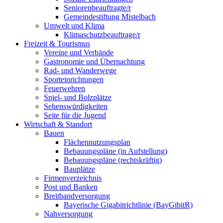
Seniorenbeauftragte/r
Gemeindestiftung Mistelbach
Umwelt und Klima
Klimaschutzbeauftrage/r
Freizeit & Tourismus
Vereine und Verbände
Gastronomie und Übernachtung
Rad- und Wanderwege
Sporteinrichtungen
Feuerwehren
Spiel- und Bolzplätze
Sehenswürdigkeiten
Seite für die Jugend
Wirtschaft & Standort
Bauen
Flächennutzungsplan
Bebauungspläne (in Aufstellung)
Bebauungspläne (rechtskräftig)
Bauplätze
Firmenverzeichnis
Post und Banken
Breitbandversorgung
Bayerische Gigabitrichtlinie (BayGibitR)
Nahversorgung