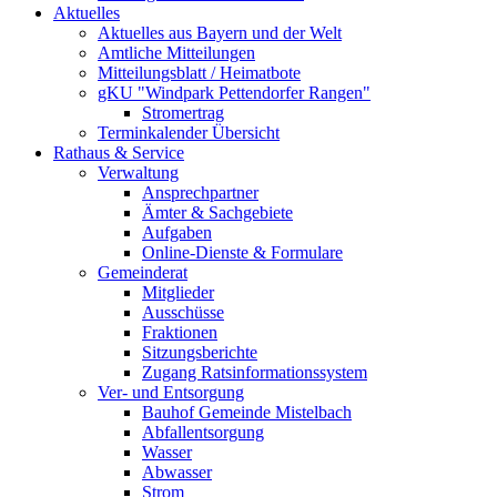
Aktuelles
Aktuelles aus Bayern und der Welt
Amtliche Mitteilungen
Mitteilungsblatt / Heimatbote
gKU "Windpark Pettendorfer Rangen"
Stromertrag
Terminkalender Übersicht
Rathaus & Service
Verwaltung
Ansprechpartner
Ämter & Sachgebiete
Aufgaben
Online-Dienste & Formulare
Gemeinderat
Mitglieder
Ausschüsse
Fraktionen
Sitzungsberichte
Zugang Ratsinformationssystem
Ver- und Entsorgung
Bauhof Gemeinde Mistelbach
Abfallentsorgung
Wasser
Abwasser
Strom