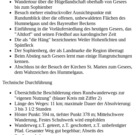
Wandertour über die Hügellandschaft oberhalb von Gesees
bis zum Sophienber
Besuch mehrer eindruckvoller Aussichtspunkte mit
Rundumblick über die offenen, unbewaldeten Flächen des
Hummelgaus und des Bayreuther Beckens
Einführung in die Vorläufersiedlung des heutigen Gesees, das
"Altdorf" und seinen Friedhof aus karolingischer Zeit
Die als "die Häng" bezeichneten Weiler Hohenfichten und
Spänfleck
Der Sophienberg, der als Landmarke die Region überragt
Beim Abstieg nach Gesees lernt man einige Hangrutschungen
kennen.
Abschluss ist der Besuch der Kirchen St. Marien zum Gesees,
dem Wahrzeichen des Hummelgaus.
Technische Durchführung
Übersichtliche Beschilderung eines Rundwanderwegs zur
"eigenen Nutzung" (blauer Kreis mit Ziffer 2)
Länge des Weges: 11 km; maximale Dauer der Absolvierung:
3 bis 3 1/2 Stunden
Höster Punkt: 594 m, tiefster Punkt 378 m; Mittelschwere
Wanderung, Festes Schuhwerk wird empfohlen
Wanderweg z.T. geteert, z.T. geschottert, z.T. unbefestigter
Pfad. Gesamter Weg gut begehbar; Abseits des