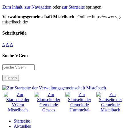
Zum Inhalt
,
zur Navigation
oder
zur Startseite
springen.
Verwaltungsgemeinschaft Mistelbach
| Online: https://www.vg-
mistelbach.de/
Schriftgröße
A
A
A
Suche VGem
suchen
Startseite
Aktuelles