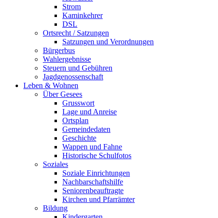
Strom
Kaminkehrer
DSL
Ortsrecht / Satzungen
Satzungen und Verordnungen
Bürgerbus
Wahlergebnisse
Steuern und Gebühren
Jagdgenossenschaft
Leben & Wohnen
Über Gesees
Grusswort
Lage und Anreise
Ortsplan
Gemeindedaten
Geschichte
Wappen und Fahne
Historische Schulfotos
Soziales
Soziale Einrichtungen
Nachbarschaftshilfe
Seniorenbeauftragte
Kirchen und Pfarrämter
Bildung
Kindergarten