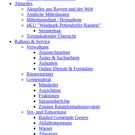
Aktuelles
Aktuelles aus Bayern und der Welt
Amtliche Mitteilungen
Mitteilungsblatt / Heimatbote
gKU "Windpark Pettendorfer Rangen"
Stromertrag
Terminkalender Übersicht
Rathaus & Service
Verwaltung
Ansprechpartner
Ämter & Sachgebiete
Aufgaben
Online-Dienste & Formulare
Bürgermeister
Gemeinderat
Mitglieder
Ausschüsse
Fraktionen
Sitzungsberichte
Zugang Ratsinformationssystem
Ver- und Entsorgung
Bauhof Gemeinde Gesees
Abfallentsorgung
Wasser
Abwasser