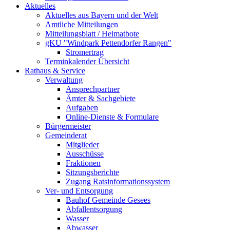
Aktuelles
Aktuelles aus Bayern und der Welt
Amtliche Mitteilungen
Mitteilungsblatt / Heimatbote
gKU "Windpark Pettendorfer Rangen"
Stromertrag
Terminkalender Übersicht
Rathaus & Service
Verwaltung
Ansprechpartner
Ämter & Sachgebiete
Aufgaben
Online-Dienste & Formulare
Bürgermeister
Gemeinderat
Mitglieder
Ausschüsse
Fraktionen
Sitzungsberichte
Zugang Ratsinformationssystem
Ver- und Entsorgung
Bauhof Gemeinde Gesees
Abfallentsorgung
Wasser
Abwasser