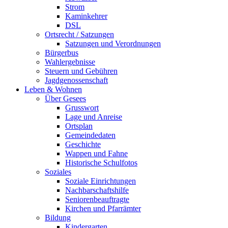
Strom
Kaminkehrer
DSL
Ortsrecht / Satzungen
Satzungen und Verordnungen
Bürgerbus
Wahlergebnisse
Steuern und Gebühren
Jagdgenossenschaft
Leben & Wohnen
Über Gesees
Grusswort
Lage und Anreise
Ortsplan
Gemeindedaten
Geschichte
Wappen und Fahne
Historische Schulfotos
Soziales
Soziale Einrichtungen
Nachbarschaftshilfe
Seniorenbeauftragte
Kirchen und Pfarrämter
Bildung
Kindergarten