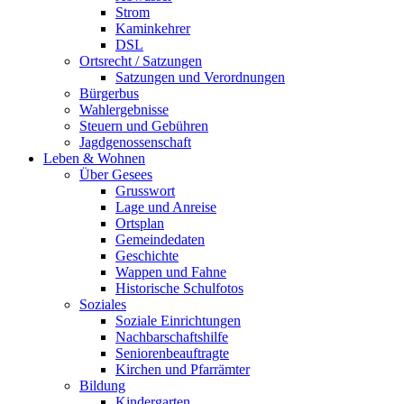
Strom
Kaminkehrer
DSL
Ortsrecht / Satzungen
Satzungen und Verordnungen
Bürgerbus
Wahlergebnisse
Steuern und Gebühren
Jagdgenossenschaft
Leben & Wohnen
Über Gesees
Grusswort
Lage und Anreise
Ortsplan
Gemeindedaten
Geschichte
Wappen und Fahne
Historische Schulfotos
Soziales
Soziale Einrichtungen
Nachbarschaftshilfe
Seniorenbeauftragte
Kirchen und Pfarrämter
Bildung
Kindergarten