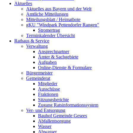
Aktuelles
Aktuelles aus Bayern und der Welt
Amtliche Mitteilungen
Mitteilungsblatt / Heimatbote
gKU "Windpark Pettendorfer Rangen"
Stromertrag
Terminkalender Übersicht
Rathaus & Service
Verwaltung
Ansprechpartner
Ämter & Sachgebiete
Aufgaben
Online-Dienste & Formulare
Bürgermeister
Gemeinderat
Mitglieder
Ausschüsse
Fraktionen
Sitzungsberichte
Zugang Ratsinformationssystem
Ver- und Entsorgung
Bauhof Gemeinde Gesees
Abfallentsorgung
Wasser
Abwasser