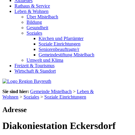
Aktuelles
Rathaus & Service
Leben & Wohnen
Über Mistelbach
Bildung
Gesundheit
Soziales
Kirchen und Pfarrämter
Soziale Einrichtungen
Seniorenbeauftragte/r
Gemeindestiftung Mistelbach
Umwelt und Klima
Freizeit & Tourismus
Wirtschaft & Standort
Sie sind hier:
Gemeinde Mistelbach
>
Leben &
Wohnen
>
Soziales
>
Soziale Einrichtungen
Adresse
Diakoniestation Eckersdorf