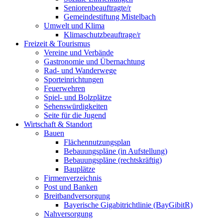
Seniorenbeauftragte/r
Gemeindestiftung Mistelbach
Umwelt und Klima
Klimaschutzbeauftrage/r
Freizeit & Tourismus
Vereine und Verbände
Gastronomie und Übernachtung
Rad- und Wanderwege
Sporteinrichtungen
Feuerwehren
Spiel- und Bolzplätze
Sehenswürdigkeiten
Seite für die Jugend
Wirtschaft & Standort
Bauen
Flächennutzungsplan
Bebauungspläne (in Aufstellung)
Bebauungspläne (rechtskräftig)
Bauplätze
Firmenverzeichnis
Post und Banken
Breitbandversorgung
Bayerische Gigabitrichtlinie (BayGibitR)
Nahversorgung