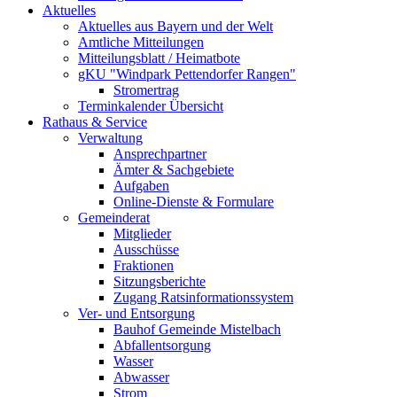
Aktuelles
Aktuelles aus Bayern und der Welt
Amtliche Mitteilungen
Mitteilungsblatt / Heimatbote
gKU "Windpark Pettendorfer Rangen"
Stromertrag
Terminkalender Übersicht
Rathaus & Service
Verwaltung
Ansprechpartner
Ämter & Sachgebiete
Aufgaben
Online-Dienste & Formulare
Gemeinderat
Mitglieder
Ausschüsse
Fraktionen
Sitzungsberichte
Zugang Ratsinformationssystem
Ver- und Entsorgung
Bauhof Gemeinde Mistelbach
Abfallentsorgung
Wasser
Abwasser
Strom