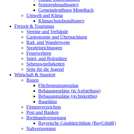
Seniorenbeauftragte/r
Gemeindestiftung Mistelbach
Umwelt und Klima
Klimaschutzbeauftrage/r
Freizeit & Tourismus
Vereine und Verbände
Gastronomie und Übernachtung
Rad- und Wanderwege
Sporteinrichtungen
Feuerwehren
Spiel- und Bolzplätze
Sehenswürdigkeiten
Seite für die Jugend
Wirtschaft & Standort
Bauen
Flächennutzungsplan
Bebauungspläne (in Aufstellung)
Bebauungspläne (rechtskräftig)
Bauplätze
Firmenverzeichnis
Post und Banken
Breitbandversorgung
Bayerische Gigabitrichtlinie (BayGibitR)
Nahversorgung