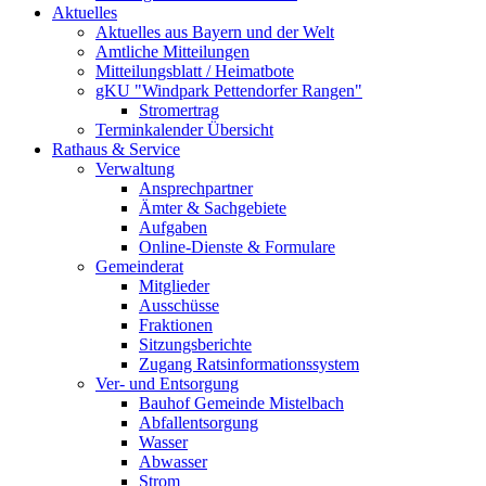
Aktuelles
Aktuelles aus Bayern und der Welt
Amtliche Mitteilungen
Mitteilungsblatt / Heimatbote
gKU "Windpark Pettendorfer Rangen"
Stromertrag
Terminkalender Übersicht
Rathaus & Service
Verwaltung
Ansprechpartner
Ämter & Sachgebiete
Aufgaben
Online-Dienste & Formulare
Gemeinderat
Mitglieder
Ausschüsse
Fraktionen
Sitzungsberichte
Zugang Ratsinformationssystem
Ver- und Entsorgung
Bauhof Gemeinde Mistelbach
Abfallentsorgung
Wasser
Abwasser
Strom