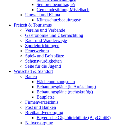
Seniorenbeauftragte/r
Gemeindestiftung Mistelbach
Umwelt und Klima
Klimaschutzbeauftrage/r
Freizeit & Tourismus
Vereine und Verbände
Gastronomie und Übernachtung
Rad- und Wanderwege
Sporteinrichtungen
Feuerwehren
Spiel- und Bolzplätze
Sehenswürdigkeiten
Seite für die Jugend
Wirtschaft & Standort
Bauen
Flächennutzungsplan
Bebauungspläne (in Aufstellung)
Bebauungspläne (rechtskräftig)
Bauplätze
Firmenverzeichnis
Post und Banken
Breitbandversorgung
Bayerische Gigabitrichtlinie (BayGibitR)
Nahversorgung