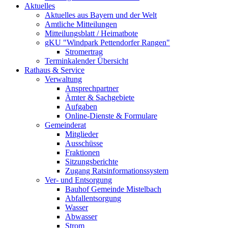
Aktuelles
Aktuelles aus Bayern und der Welt
Amtliche Mitteilungen
Mitteilungsblatt / Heimatbote
gKU "Windpark Pettendorfer Rangen"
Stromertrag
Terminkalender Übersicht
Rathaus & Service
Verwaltung
Ansprechpartner
Ämter & Sachgebiete
Aufgaben
Online-Dienste & Formulare
Gemeinderat
Mitglieder
Ausschüsse
Fraktionen
Sitzungsberichte
Zugang Ratsinformationssystem
Ver- und Entsorgung
Bauhof Gemeinde Mistelbach
Abfallentsorgung
Wasser
Abwasser
Strom