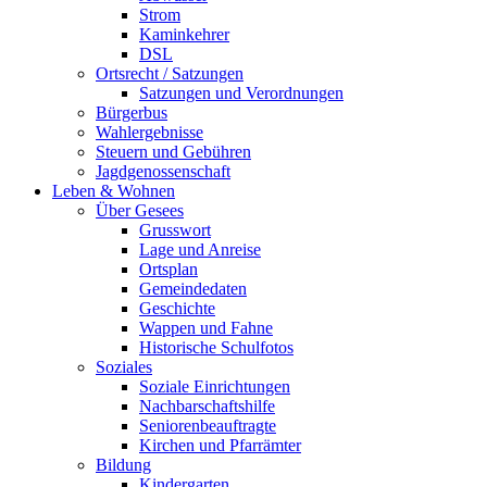
Strom
Kaminkehrer
DSL
Ortsrecht / Satzungen
Satzungen und Verordnungen
Bürgerbus
Wahlergebnisse
Steuern und Gebühren
Jagdgenossenschaft
Leben & Wohnen
Über Gesees
Grusswort
Lage und Anreise
Ortsplan
Gemeindedaten
Geschichte
Wappen und Fahne
Historische Schulfotos
Soziales
Soziale Einrichtungen
Nachbarschaftshilfe
Seniorenbeauftragte
Kirchen und Pfarrämter
Bildung
Kindergarten