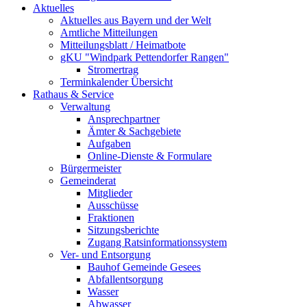
Aktuelles
Aktuelles aus Bayern und der Welt
Amtliche Mitteilungen
Mitteilungsblatt / Heimatbote
gKU "Windpark Pettendorfer Rangen"
Stromertrag
Terminkalender Übersicht
Rathaus & Service
Verwaltung
Ansprechpartner
Ämter & Sachgebiete
Aufgaben
Online-Dienste & Formulare
Bürgermeister
Gemeinderat
Mitglieder
Ausschüsse
Fraktionen
Sitzungsberichte
Zugang Ratsinformationssystem
Ver- und Entsorgung
Bauhof Gemeinde Gesees
Abfallentsorgung
Wasser
Abwasser