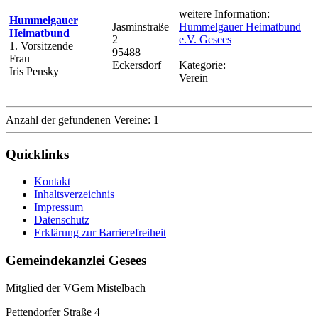
weitere Information:
Hummelgauer
Jasminstraße
Hummelgauer Heimatbund
Heimatbund
2
e.V. Gesees
1. Vorsitzende
95488
Frau
Eckersdorf
Kategorie:
Iris Pensky
Verein
Anzahl der gefundenen Vereine: 1
Quicklinks
Kontakt
Inhaltsverzeichnis
Impressum
Datenschutz
Erklärung zur Barrierefreiheit
Gemeindekanzlei Gesees
Mitglied der VGem Mistelbach
Pettendorfer Straße 4