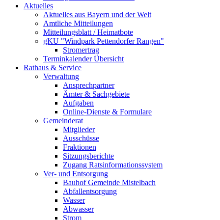
Aktuelles
Aktuelles aus Bayern und der Welt
Amtliche Mitteilungen
Mitteilungsblatt / Heimatbote
gKU "Windpark Pettendorfer Rangen"
Stromertrag
Terminkalender Übersicht
Rathaus & Service
Verwaltung
Ansprechpartner
Ämter & Sachgebiete
Aufgaben
Online-Dienste & Formulare
Gemeinderat
Mitglieder
Ausschüsse
Fraktionen
Sitzungsberichte
Zugang Ratsinformationssystem
Ver- und Entsorgung
Bauhof Gemeinde Mistelbach
Abfallentsorgung
Wasser
Abwasser
Strom