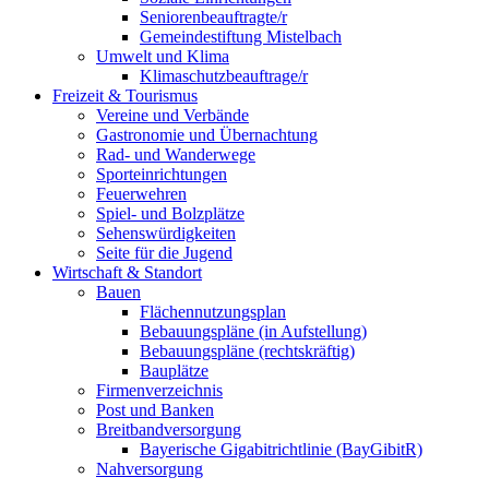
Seniorenbeauftragte/r
Gemeindestiftung Mistelbach
Umwelt und Klima
Klimaschutzbeauftrage/r
Freizeit & Tourismus
Vereine und Verbände
Gastronomie und Übernachtung
Rad- und Wanderwege
Sporteinrichtungen
Feuerwehren
Spiel- und Bolzplätze
Sehenswürdigkeiten
Seite für die Jugend
Wirtschaft & Standort
Bauen
Flächennutzungsplan
Bebauungspläne (in Aufstellung)
Bebauungspläne (rechtskräftig)
Bauplätze
Firmenverzeichnis
Post und Banken
Breitbandversorgung
Bayerische Gigabitrichtlinie (BayGibitR)
Nahversorgung