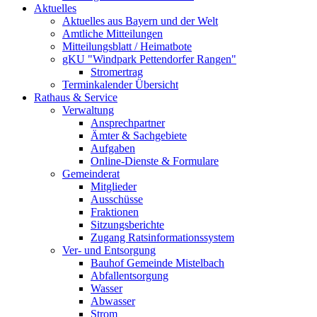
Aktuelles
Aktuelles aus Bayern und der Welt
Amtliche Mitteilungen
Mitteilungsblatt / Heimatbote
gKU "Windpark Pettendorfer Rangen"
Stromertrag
Terminkalender Übersicht
Rathaus & Service
Verwaltung
Ansprechpartner
Ämter & Sachgebiete
Aufgaben
Online-Dienste & Formulare
Gemeinderat
Mitglieder
Ausschüsse
Fraktionen
Sitzungsberichte
Zugang Ratsinformationssystem
Ver- und Entsorgung
Bauhof Gemeinde Mistelbach
Abfallentsorgung
Wasser
Abwasser
Strom