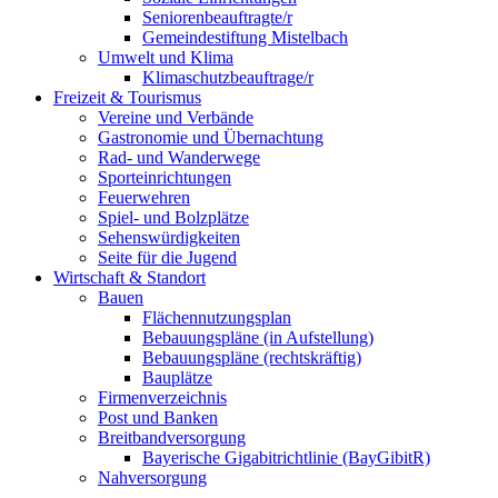
Seniorenbeauftragte/r
Gemeindestiftung Mistelbach
Umwelt und Klima
Klimaschutzbeauftrage/r
Freizeit & Tourismus
Vereine und Verbände
Gastronomie und Übernachtung
Rad- und Wanderwege
Sporteinrichtungen
Feuerwehren
Spiel- und Bolzplätze
Sehenswürdigkeiten
Seite für die Jugend
Wirtschaft & Standort
Bauen
Flächennutzungsplan
Bebauungspläne (in Aufstellung)
Bebauungspläne (rechtskräftig)
Bauplätze
Firmenverzeichnis
Post und Banken
Breitbandversorgung
Bayerische Gigabitrichtlinie (BayGibitR)
Nahversorgung