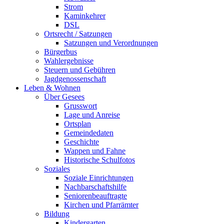
Strom
Kaminkehrer
DSL
Ortsrecht / Satzungen
Satzungen und Verordnungen
Bürgerbus
Wahlergebnisse
Steuern und Gebühren
Jagdgenossenschaft
Leben & Wohnen
Über Gesees
Grusswort
Lage und Anreise
Ortsplan
Gemeindedaten
Geschichte
Wappen und Fahne
Historische Schulfotos
Soziales
Soziale Einrichtungen
Nachbarschaftshilfe
Seniorenbeauftragte
Kirchen und Pfarrämter
Bildung
Kindergarten