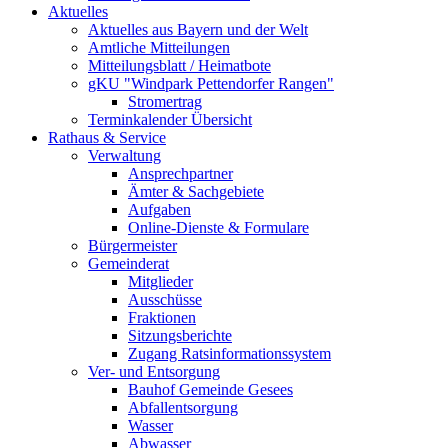
Aktuelles
Aktuelles aus Bayern und der Welt
Amtliche Mitteilungen
Mitteilungsblatt / Heimatbote
gKU "Windpark Pettendorfer Rangen"
Stromertrag
Terminkalender Übersicht
Rathaus & Service
Verwaltung
Ansprechpartner
Ämter & Sachgebiete
Aufgaben
Online-Dienste & Formulare
Bürgermeister
Gemeinderat
Mitglieder
Ausschüsse
Fraktionen
Sitzungsberichte
Zugang Ratsinformationssystem
Ver- und Entsorgung
Bauhof Gemeinde Gesees
Abfallentsorgung
Wasser
Abwasser