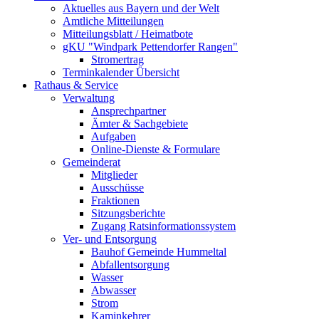
Aktuelles aus Bayern und der Welt
Amtliche Mitteilungen
Mitteilungsblatt / Heimatbote
gKU "Windpark Pettendorfer Rangen"
Stromertrag
Terminkalender Übersicht
Rathaus & Service
Verwaltung
Ansprechpartner
Ämter & Sachgebiete
Aufgaben
Online-Dienste & Formulare
Gemeinderat
Mitglieder
Ausschüsse
Fraktionen
Sitzungsberichte
Zugang Ratsinformationssystem
Ver- und Entsorgung
Bauhof Gemeinde Hummeltal
Abfallentsorgung
Wasser
Abwasser
Strom
Kaminkehrer