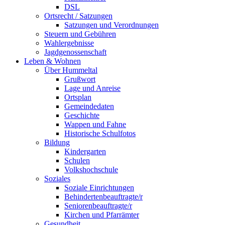
DSL
Ortsrecht / Satzungen
Satzungen und Verordnungen
Steuern und Gebühren
Wahlergebnisse
Jagdgenossenschaft
Leben & Wohnen
Über Hummeltal
Grußwort
Lage und Anreise
Ortsplan
Gemeindedaten
Geschichte
Wappen und Fahne
Historische Schulfotos
Bildung
Kindergarten
Schulen
Volkshochschule
Soziales
Soziale Einrichtungen
Behindertenbeauftragte/r
Seniorenbeauftragte/r
Kirchen und Pfarrämter
Gesundheit