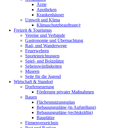
Ärzte
Apotheken
Krankenhäuser
Umwelt und Klima
Klimaschutzbeauftrage/r
Freizeit & Tourismus
Vereine und Verbände
Gastronomie und Übernachtung
Rad- und Wanderwege
Feuerwehren
Sporteinrichtungen
Spiel- und Bolzplätze
Sehenswürdigkeiten
Museen
Seite für die Jugend
Wirtschaft & Standort
Dorferneuerung
Förderung privater Maßnahmen
Bauen
Flächennutzungsplan
Bebauungspläne (in Aufstellung)
Bebauungspläne (rechtskräftig)
Bauplätze
Firmenverzeichnis
Post und Banken