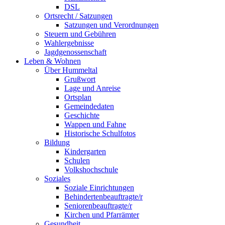
DSL
Ortsrecht / Satzungen
Satzungen und Verordnungen
Steuern und Gebühren
Wahlergebnisse
Jagdgenossenschaft
Leben & Wohnen
Über Hummeltal
Grußwort
Lage und Anreise
Ortsplan
Gemeindedaten
Geschichte
Wappen und Fahne
Historische Schulfotos
Bildung
Kindergarten
Schulen
Volkshochschule
Soziales
Soziale Einrichtungen
Behindertenbeauftragte/r
Seniorenbeauftragte/r
Kirchen und Pfarrämter
Gesundheit