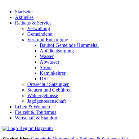
Startseite
Aktuelles
Rathaus & Service
Verwaltung
Gemeinderat
Ver- und Entsorgung
Bauhof Gemeinde Hummeltal
Abfallentsorgung
Wasser
Abwasser
Strom
Kaminkehrer
DSL
Ortsrecht / Satzungen
Steuern und Gebühren
Wahlergebnisse
Jagdgenossenschaft
Leben & Wohnen
Freizeit & Tourismus
Wirtschaft & Standort
Sie sind hier:
Gemeinde Hummeltal
>
Rathaus & Service
>
Ver-