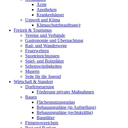
Ärzte
Apotheken
Krankenhäuser
Umwelt und Klima
Klimaschutzbeauftrage/r
Freizeit & Tourismus
Vereine und Verbände
Gastronomie und Übernachtung
Rad- und Wanderwege
Feuerwehren
Sporteinrichtungen
Spiel- und Bolzplätze
Sehenswürdigkeiten
Museen
Seite für die Jugend
Wirtschaft & Standort
Dorferneuerung
Förderung privater Maßnahmen
Bauen
Flächennutzungsplan
Bebauungspläne (in Aufstellung)
Bebauungspläne (rechtskräftig)
Bauplätze
Firmenverzeichnis
Post und Banken