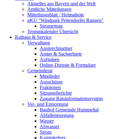
Aktuelles aus Bayern und der Welt
Amtliche Mitteilungen
Mitteilungsblatt / Heimatbote
gKU "Windpark Pettendorfer Rangen"
Stromertrag
Terminkalender Übersicht
Rathaus & Service
Verwaltung
Ansprechpartner
Ämter & Sachgebiete
Aufgaben
Online-Dienste & Formulare
Gemeinderat
Mitglieder
Ausschüsse
Fraktionen
Sitzungsberichte
Zugang Ratsinformationssystem
Ver- und Entsorgung
Bauhof Gemeinde Hummeltal
Abfallentsorgung
Wasser
Abwasser
Strom
Kaminkehrer