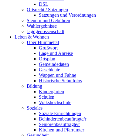
DSL
Ortsrecht / Satzungen
Satzungen und Verordnungen
Steuern und Gebühren
Wahlergebnisse
Jagdgenossenschaft
Leben & Wohnen
Über Hummeltal
Grußwort
Lage und Anreise
Ortsplan
Gemeindedaten
Geschichte
Wappen und Fahne
Historische Schulfotos
Bildung
Kindergarten
Schulen
Volkshochschule
Soziales
Soziale Einrichtungen
Behindertenbeauftragte/r
Seniorenbeauftragte/r
Kirchen und Pfarrämter
Gesundheit