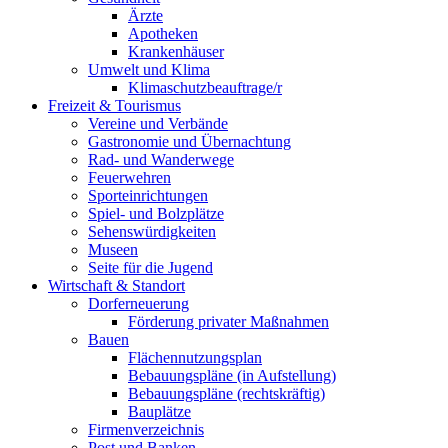
Ärzte
Apotheken
Krankenhäuser
Umwelt und Klima
Klimaschutzbeauftrage/r
Freizeit & Tourismus
Vereine und Verbände
Gastronomie und Übernachtung
Rad- und Wanderwege
Feuerwehren
Sporteinrichtungen
Spiel- und Bolzplätze
Sehenswürdigkeiten
Museen
Seite für die Jugend
Wirtschaft & Standort
Dorferneuerung
Förderung privater Maßnahmen
Bauen
Flächennutzungsplan
Bebauungspläne (in Aufstellung)
Bebauungspläne (rechtskräftig)
Bauplätze
Firmenverzeichnis
Post und Banken