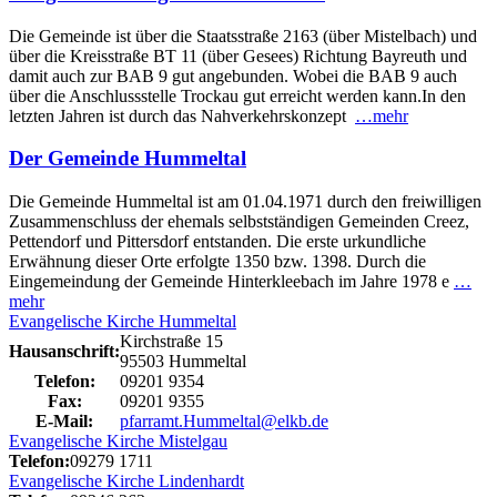
Die Gemeinde ist über die Staatsstraße 2163 (über Mistelbach) und
über die Kreisstraße BT 11 (über Gesees) Richtung Bayreuth und
damit auch zur BAB 9 gut angebunden. Wobei die BAB 9 auch
über die Anschlussstelle Trockau gut erreicht werden kann.In den
letzten Jahren ist durch das Nahverkehrskonzept
…mehr
Der Gemeinde Hummeltal
Die Gemeinde Hummeltal ist am 01.04.1971 durch den freiwilligen
Zusammenschluss der ehemals selbstständigen Gemeinden Creez,
Pettendorf und Pittersdorf entstanden. Die erste urkundliche
Erwähnung dieser Orte erfolgte 1350 bzw. 1398. Durch die
Eingemeindung der Gemeinde Hinterkleebach im Jahre 1978 e
…
mehr
Evangelische Kirche Hummeltal
Kirchstraße 15
Hausanschrift:
95503 Hummeltal
Telefon:
09201 9354
Fax:
09201 9355
E-Mail:
pfarramt.Hummeltal@elkb.de
Evangelische Kirche Mistelgau
Telefon:
09279 1711
Evangelische Kirche Lindenhardt