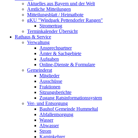
Aktuelles aus Bayern und der Welt
Amtliche Mitteilungen
Mitteilungsblatt / Heimatbote
gKU "Windpark Pettendorfer Rangen"
Stromertrag
Terminkalender Übersicht
Rathaus & Service
Verwaltung
Ansprechpartner
Ämter & Sachgebiete
Aufgaben
Online-Dienste & Formulare
Gemeinderat
Mitglieder
Ausschüsse
Fraktionen
Sitzungsberichte
Zugang Ratsinformationssystem
Ver- und Entsorgung
Bauhof Gemeinde Hummeltal
Abfallentsorgung
Wasser
Abwasser
Strom
Kaminkehrer