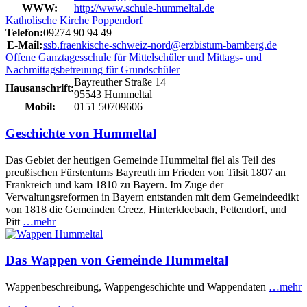
WWW:
http://www.schule-hummeltal.de
Katholische Kirche Poppendorf
Telefon:
09274 90 94 49
E-Mail:
ssb.fraenkische-schweiz-nord@erzbistum-bamberg.de
Offene Ganztagesschule für Mittelschüler und Mittags- und
Nachmittagsbetreuung für Grundschüler
Bayreuther Straße 14
Hausanschrift:
95543 Hummeltal
Mobil:
0151 50709606
Geschichte von Hummeltal
Das Gebiet der heutigen Gemeinde Hummeltal fiel als Teil des
preußischen Fürstentums Bayreuth im Frieden von Tilsit 1807 an
Frankreich und kam 1810 zu Bayern. Im Zuge der
Verwaltungsreformen in Bayern entstanden mit dem Gemeindeedikt
von 1818 die Gemeinden Creez, Hinterkleebach, Pettendorf, und
Pitt
…mehr
Das Wappen von Gemeinde Hummeltal
Wappenbeschreibung, Wappengeschichte und Wappendaten
…mehr