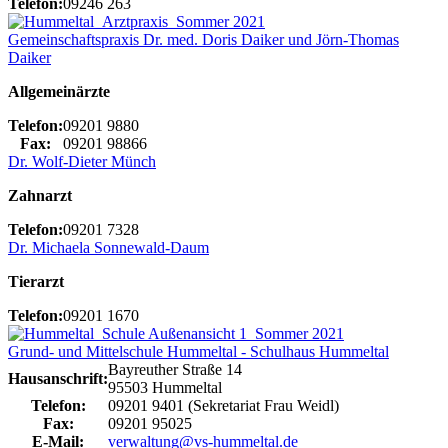
Telefon:
09246 263
Gemeinschaftspraxis Dr. med. Doris Daiker und Jörn-Thomas
Daiker
Allgemeinärzte
Telefon:
09201 9880
Fax:
09201 98866
Dr. Wolf-Dieter Münch
Zahnarzt
Telefon:
09201 7328
Dr. Michaela Sonnewald-Daum
Tierarzt
Telefon:
09201 1670
Grund- und Mittelschule Hummeltal - Schulhaus Hummeltal
Bayreuther Straße 14
Hausanschrift:
95503 Hummeltal
Telefon:
09201 9401 (Sekretariat Frau Weidl)
Fax:
09201 95025
E-Mail:
verwaltung@vs-hummeltal.de