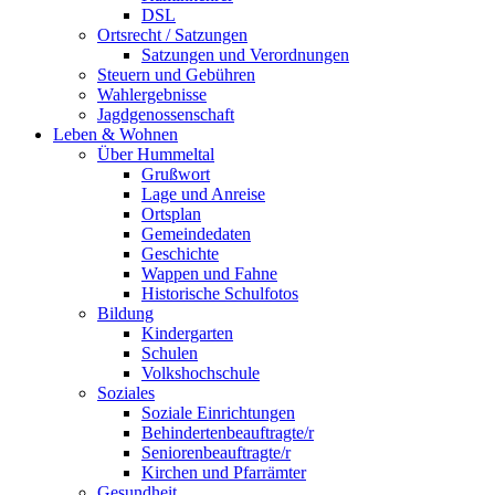
DSL
Ortsrecht / Satzungen
Satzungen und Verordnungen
Steuern und Gebühren
Wahlergebnisse
Jagdgenossenschaft
Leben & Wohnen
Über Hummeltal
Grußwort
Lage und Anreise
Ortsplan
Gemeindedaten
Geschichte
Wappen und Fahne
Historische Schulfotos
Bildung
Kindergarten
Schulen
Volkshochschule
Soziales
Soziale Einrichtungen
Behindertenbeauftragte/r
Seniorenbeauftragte/r
Kirchen und Pfarrämter
Gesundheit