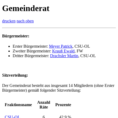
Gemeinderat
drucken
nach oben
Bürgermeister:
Erster Bürgermeister:
Meyer Patrick
, CSU-OL
Zweiter Bürgermeister:
Krauß Ewald
, FW
Dritter Bürgermeister:
Drachsler Martin
, CSU-OL
Sitzverteilung:
Der Gemeinderat besteht aus insgesamt 14 Mitgliedern (ohne Erster
Bürgermeister) gemäß folgender Sitzverteilung:
Anzahl
Fraktionsname
Prozente
Räte
CSU-OL
6
42.9 %