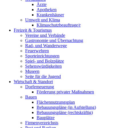
Ärzte
Apotheken
Krankenhäuser
Umwelt und Klima
Klimaschutzbeauftrage/r
Freizeit & Tourismus
Vereine und Verbände
Gastronomie und Übernachtung
Rad- und Wanderwege
Feuerwehren
Sporteinrichtungen
Spiel- und Bolzplätze
Sehenswürdigkeiten
Museen
Seite für die Jugend
Wirtschaft & Standort
Dorferneuerung
Förderung privater Maßnahmen
Bauen
Flächennutzungsplan
Bebauungspläne (in Aufstellung)
Bebauungspläne (rechtskräftig)
Bauplätze
Firmenverzeichnis
Post und Banken