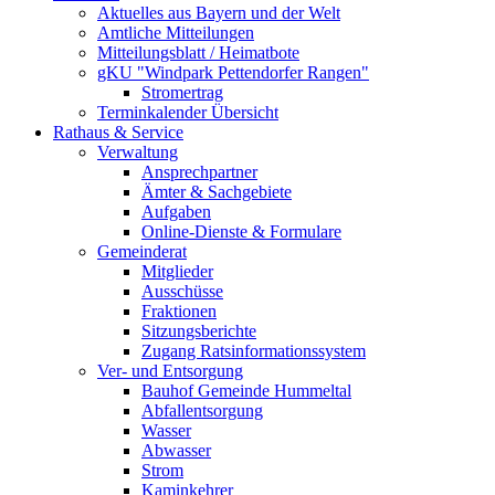
Aktuelles aus Bayern und der Welt
Amtliche Mitteilungen
Mitteilungsblatt / Heimatbote
gKU "Windpark Pettendorfer Rangen"
Stromertrag
Terminkalender Übersicht
Rathaus & Service
Verwaltung
Ansprechpartner
Ämter & Sachgebiete
Aufgaben
Online-Dienste & Formulare
Gemeinderat
Mitglieder
Ausschüsse
Fraktionen
Sitzungsberichte
Zugang Ratsinformationssystem
Ver- und Entsorgung
Bauhof Gemeinde Hummeltal
Abfallentsorgung
Wasser
Abwasser
Strom
Kaminkehrer