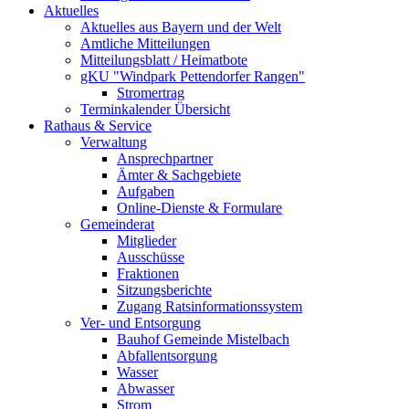
Aktuelles
Aktuelles aus Bayern und der Welt
Amtliche Mitteilungen
Mitteilungsblatt / Heimatbote
gKU "Windpark Pettendorfer Rangen"
Stromertrag
Terminkalender Übersicht
Rathaus & Service
Verwaltung
Ansprechpartner
Ämter & Sachgebiete
Aufgaben
Online-Dienste & Formulare
Gemeinderat
Mitglieder
Ausschüsse
Fraktionen
Sitzungsberichte
Zugang Ratsinformationssystem
Ver- und Entsorgung
Bauhof Gemeinde Mistelbach
Abfallentsorgung
Wasser
Abwasser
Strom