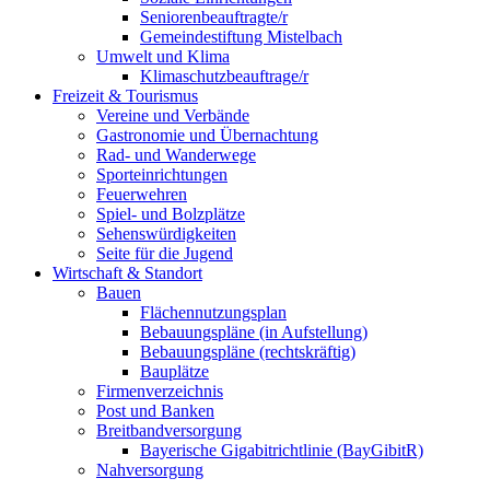
Seniorenbeauftragte/r
Gemeindestiftung Mistelbach
Umwelt und Klima
Klimaschutzbeauftrage/r
Freizeit & Tourismus
Vereine und Verbände
Gastronomie und Übernachtung
Rad- und Wanderwege
Sporteinrichtungen
Feuerwehren
Spiel- und Bolzplätze
Sehenswürdigkeiten
Seite für die Jugend
Wirtschaft & Standort
Bauen
Flächennutzungsplan
Bebauungspläne (in Aufstellung)
Bebauungspläne (rechtskräftig)
Bauplätze
Firmenverzeichnis
Post und Banken
Breitbandversorgung
Bayerische Gigabitrichtlinie (BayGibitR)
Nahversorgung