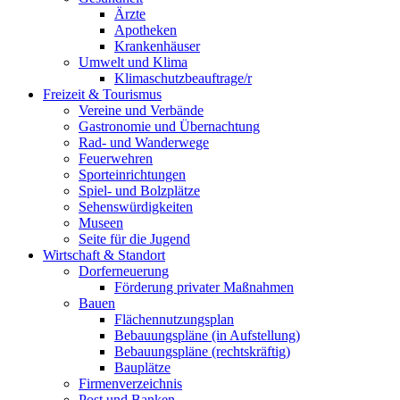
Ärzte
Apotheken
Krankenhäuser
Umwelt und Klima
Klimaschutzbeauftrage/r
Freizeit & Tourismus
Vereine und Verbände
Gastronomie und Übernachtung
Rad- und Wanderwege
Feuerwehren
Sporteinrichtungen
Spiel- und Bolzplätze
Sehenswürdigkeiten
Museen
Seite für die Jugend
Wirtschaft & Standort
Dorferneuerung
Förderung privater Maßnahmen
Bauen
Flächennutzungsplan
Bebauungspläne (in Aufstellung)
Bebauungspläne (rechtskräftig)
Bauplätze
Firmenverzeichnis
Post und Banken