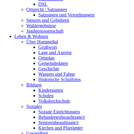
DSL
Ortsrecht / Satzungen
Satzungen und Verordnungen
Steuern und Gebühren
Wahlergebnisse
Jagdgenossenschaft
Leben & Wohnen
Über Hummeltal
Grußwort
Lage und Anreise
Ortsplan
Gemeindedaten
Geschichte
Wappen und Fahne
Historische Schulfotos
Bildung
Kindergarten
Schulen
Volkshochschule
Soziales
Soziale Einrichtungen
Behindertenbeauftragte/r
Seniorenbeauftragte/r
Kirchen und Pfarrämter
Gesundheit