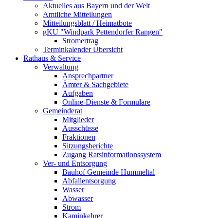
Aktuelles aus Bayern und der Welt
Amtliche Mitteilungen
Mitteilungsblatt / Heimatbote
gKU "Windpark Pettendorfer Rangen"
Stromertrag
Terminkalender Übersicht
Rathaus & Service
Verwaltung
Ansprechpartner
Ämter & Sachgebiete
Aufgaben
Online-Dienste & Formulare
Gemeinderat
Mitglieder
Ausschüsse
Fraktionen
Sitzungsberichte
Zugang Ratsinformationssystem
Ver- und Entsorgung
Bauhof Gemeinde Hummeltal
Abfallentsorgung
Wasser
Abwasser
Strom
Kaminkehrer